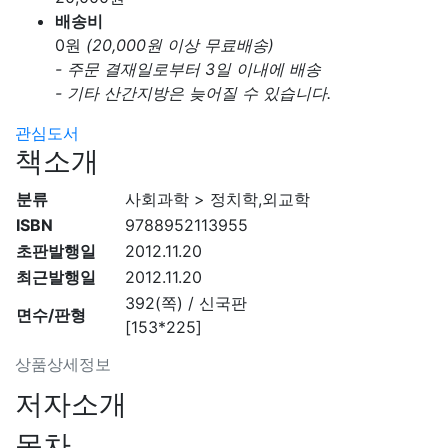
배송비
0
원
(20,000원 이상 무료배송)
- 주문 결재일로부터 3일 이내에 배송
- 기타 산간지방은 늦어질 수 있습니다.
관심도서
책소개
분류
사회과학 > 정치학,외교학
ISBN
9788952113955
초판발행일
2012.11.20
최근발행일
2012.11.20
392(쪽) / 신국판
면수/판형
[153*225]
상품상세정보
저자소개
목차