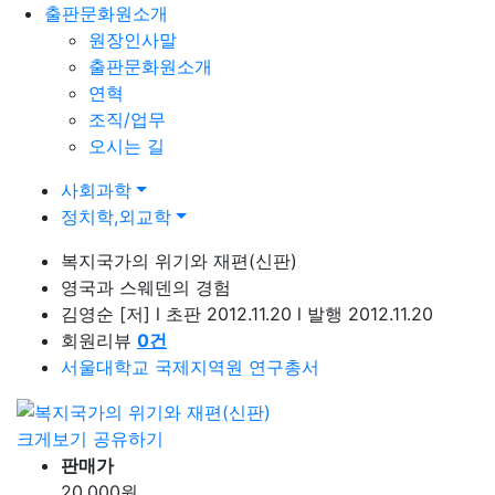
출판문화원소개
원장인사말
출판문화원소개
연혁
조직/업무
오시는 길
사회과학
정치학,외교학
복지국가의 위기와 재편(신판)
영국과 스웨덴의 경험
김영순
[저]
l
초판 2012.11.20
l
발행 2012.11.20
회원리뷰
0
건
서울대학교 국제지역원 연구총서
크게보기
공유하기
판매가
20,000
원