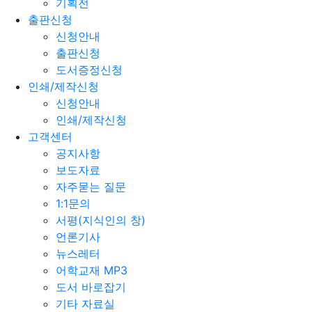
기획전
출판신청
신청안내
출판신청
도서증정신청
인쇄/제작신청
신청안내
인쇄/제작신청
고객센터
공지사항
보도자료
자주묻는 질문
1:1문의
서평(지식인의 창)
언론기사
뉴스레터
어학교재 MP3
도서 바로잡기
기타 자료실