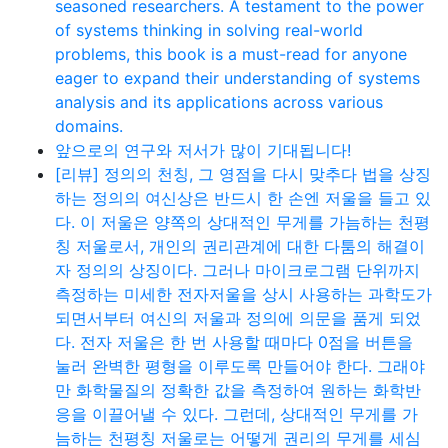
seasoned researchers. A testament to the power
of systems thinking in solving real-world
problems, this book is a must-read for anyone
eager to expand their understanding of systems
analysis and its applications across various
domains.
앞으로의 연구와 저서가 많이 기대됩니다!
[리뷰] 정의의 천칭, 그 영점을 다시 맞추다 법을 상징
하는 정의의 여신상은 반드시 한 손엔 저울을 들고 있
다. 이 저울은 양쪽의 상대적인 무게를 가늠하는 천평
칭 저울로서, 개인의 권리관계에 대한 다툼의 해결이
자 정의의 상징이다. 그러나 마이크로그램 단위까지
측정하는 미세한 전자저울을 상시 사용하는 과학도가
되면서부터 여신의 저울과 정의에 의문을 품게 되었
다. 전자 저울은 한 번 사용할 때마다 0점을 버튼을
눌러 완벽한 평형을 이루도록 만들어야 한다. 그래야
만 화학물질의 정확한 값을 측정하여 원하는 화학반
응을 이끌어낼 수 있다. 그런데, 상대적인 무게를 가
늠하는 천평칭 저울로는 어떻게 권리의 무게를 세심