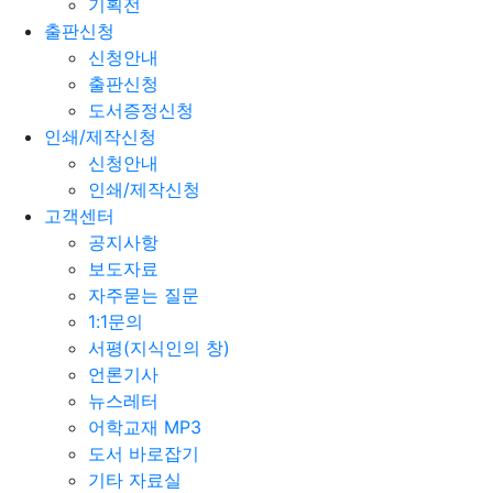
기획전
출판신청
신청안내
출판신청
도서증정신청
인쇄/제작신청
신청안내
인쇄/제작신청
고객센터
공지사항
보도자료
자주묻는 질문
1:1문의
서평(지식인의 창)
언론기사
뉴스레터
어학교재 MP3
도서 바로잡기
기타 자료실