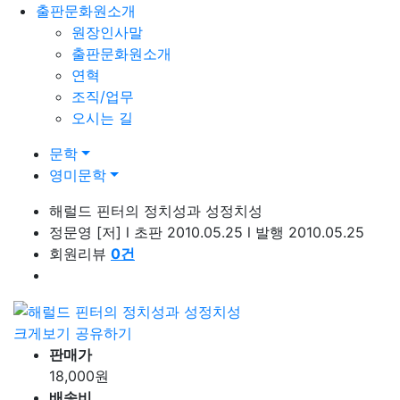
출판문화원소개
원장인사말
출판문화원소개
연혁
조직/업무
오시는 길
문학
영미문학
해럴드 핀터의 정치성과 성정치성
정문영
[저]
l
초판 2010.05.25
l
발행 2010.05.25
회원리뷰
0
건
크게보기
공유하기
판매가
18,000
원
배송비