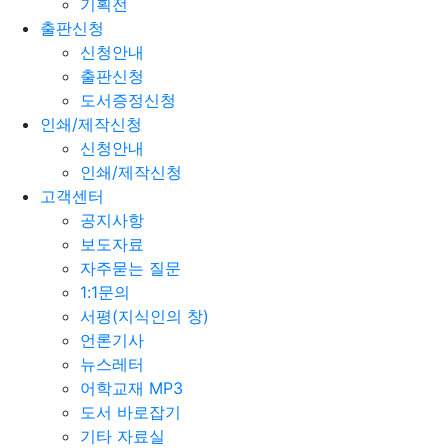
기획전
출판신청
신청안내
출판신청
도서증정신청
인쇄/제작신청
신청안내
인쇄/제작신청
고객센터
공지사항
보도자료
자주묻는 질문
1:1문의
서평(지식인의 창)
언론기사
뉴스레터
어학교재 MP3
도서 바로잡기
기타 자료실