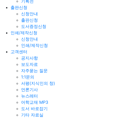
기획전
출판신청
신청안내
출판신청
도서증정신청
인쇄/제작신청
신청안내
인쇄/제작신청
고객센터
공지사항
보도자료
자주묻는 질문
1:1문의
서평(지식인의 창)
언론기사
뉴스레터
어학교재 MP3
도서 바로잡기
기타 자료실