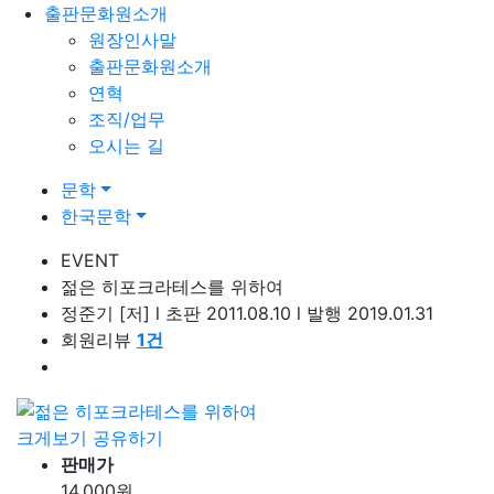
출판문화원소개
원장인사말
출판문화원소개
연혁
조직/업무
오시는 길
문학
한국문학
EVENT
젊은 히포크라테스를 위하여
정준기
[저]
l
초판 2011.08.10
l
발행 2019.01.31
회원리뷰
1
건
크게보기
공유하기
판매가
14,000
원