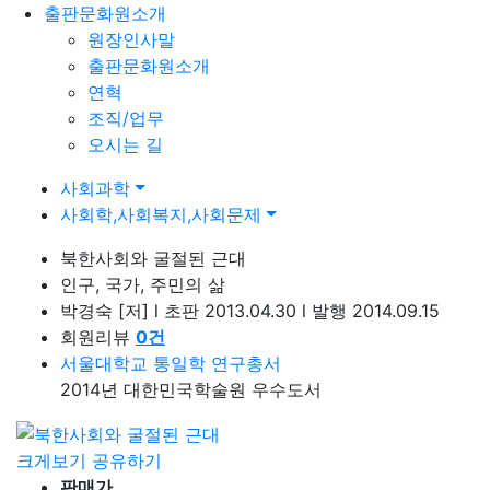
출판문화원소개
원장인사말
출판문화원소개
연혁
조직/업무
오시는 길
사회과학
사회학,사회복지,사회문제
북한사회와 굴절된 근대
인구, 국가, 주민의 삶
박경숙
[저]
l
초판 2013.04.30
l
발행 2014.09.15
회원리뷰
0
건
서울대학교 통일학 연구총서
2014년 대한민국학술원 우수도서
크게보기
공유하기
판매가