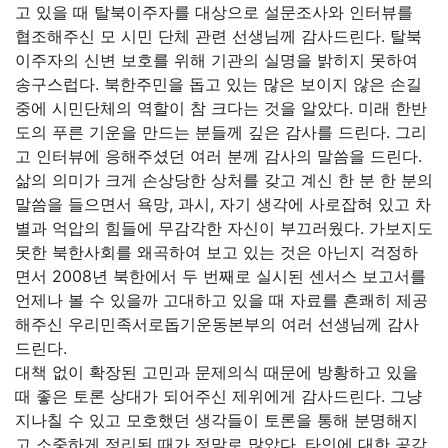
고 있을 때 탈북이주자를 대상으로 설문조사와 인터뷰를
협조해주신 모 시민 단체 관련 선생님께 감사드린다. 탈북
이주자의 신변 보호를 위해 기관의 실명을 밝히지 못하여
송구스럽다. 북한주민을 돕고 있는 많은 보이지 않은 손길
중에 시민단체의 역할이 참 크다는 것을 알았다. 미래 한반
도의 푸른 기운을 만드는 분들께 깊은 감사를 드린다. 그리
고 인터뷰에 응해주셨던 여러 분께 감사의 말씀을 드린다.
삶의 의미가 크게 손상당한 상처를 갖고 계신 한 분 한 분의
말씀을 들으면서 욕망, 과시, 자기 생각에 사로잡혀 있고 차
별과 억압의 힘들에 무감각한 자신이 부끄러웠다. 가보지도
못한 북한사회를 왜곡하여 보고 있는 것은 아닌지 걱정하
면서 2008년 북한에서 두 번째로 실시된 센서스 보고서를
언제나 볼 수 있을까 고대하고 있을 때 자료를 흔쾌히 제공
해주신 우리민족서로돕기운동본부의 여러 선생님께 감사
드린다.
대책 없이 확장된 고민과 문제의식 때문에 방황하고 있을
때 좋은 토론 상대가 되어주신 제위에게 감사드린다. 그냥
지나칠 수 있고 모호했던 생각들이 토론을 통해 분명해지
고 소중하게 정리된 때가 정말로 많았다. 타인에 대한 공감