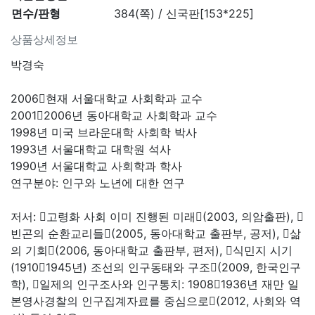
면수/판형
384(쪽) / 신국판[153*225]
상품상세정보
박경숙
2006󰠏현재 서울대학교 사회학과 교수
2001󰠏2006년 동아대학교 사회학과 교수
1998년 미국 브라운대학 사회학 박사
1993년 서울대학교 대학원 석사
1990년 서울대학교 사회학과 학사
연구분야: 인구와 노년에 대한 연구
저서: 󰡔고령화 사회 이미 진행된 미래󰡕(2003, 의암출판), 󰡔
빈곤의 순환교리들󰡕(2005, 동아대학교 출판부, 공저), 󰡔삶
의 기회󰡕(2006, 동아대학교 출판부, 편저), 󰡔식민지 시기
(1910󰠏1945년) 조선의 인구동태와 구조󰡕(2009, 한국인구
학), 󰡔일제의 인구조사와 인구통치: 1908󰠏1936년 재만 일
본영사경찰의 인구집계자료를 중심으로󰡕(2012, 사회와 역