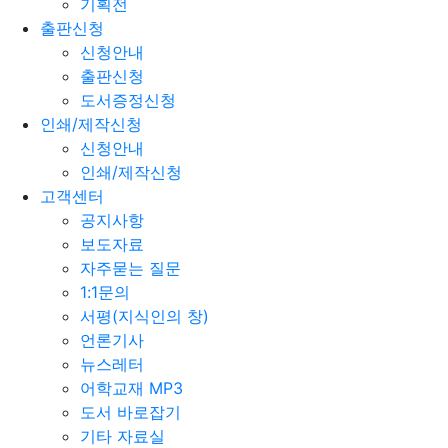
기획전
출판신청
신청안내
출판신청
도서증정신청
인쇄/제작신청
신청안내
인쇄/제작신청
고객센터
공지사항
보도자료
자주묻는 질문
1:1문의
서평(지식인의 창)
언론기사
뉴스레터
어학교재 MP3
도서 바로잡기
기타 자료실