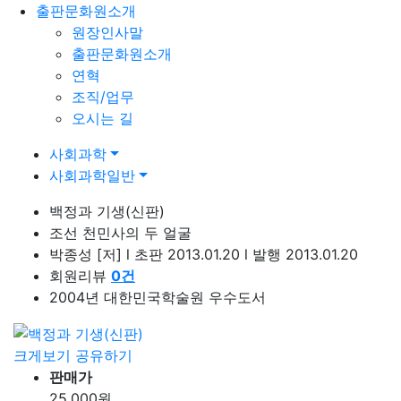
출판문화원소개
원장인사말
출판문화원소개
연혁
조직/업무
오시는 길
사회과학
사회과학일반
백정과 기생(신판)
조선 천민사의 두 얼굴
박종성
[저]
l
초판 2013.01.20
l
발행 2013.01.20
회원리뷰
0
건
2004년 대한민국학술원 우수도서
크게보기
공유하기
판매가
25,000
원