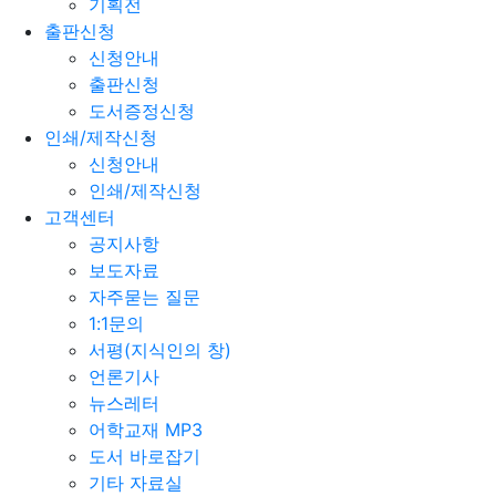
기획전
출판신청
신청안내
출판신청
도서증정신청
인쇄/제작신청
신청안내
인쇄/제작신청
고객센터
공지사항
보도자료
자주묻는 질문
1:1문의
서평(지식인의 창)
언론기사
뉴스레터
어학교재 MP3
도서 바로잡기
기타 자료실