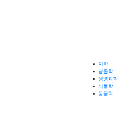
지학
광물학
생명과학
식물학
동물학