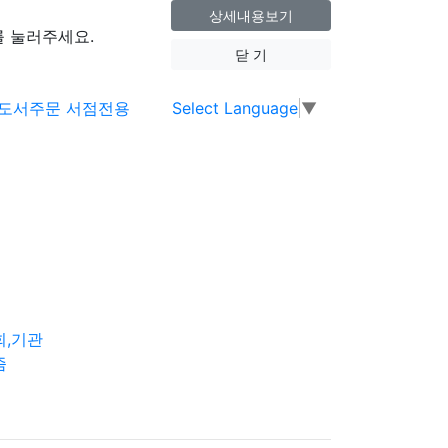
상세내용보기
 눌러주세요.
닫 기
Select Language
▼
회,기관
즘