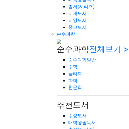
총서(시리즈)
교재도서
교양도서
중고도서
순수과학
순수과학
전체보기 >
순수과학일반
수학
물리학
화학
천문학
추천도서
수상도서
대학생필독서