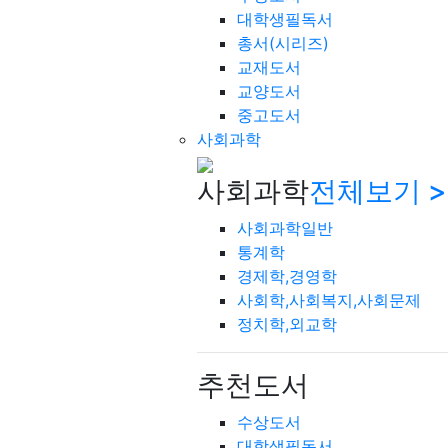
대학생필독서
총서(시리즈)
교재도서
교양도서
중고도서
사회과학
사회과학
전체보기 >
사회과학일반
통계학
경제학,경영학
사회학,사회복지,사회문제
정치학,외교학
추천도서
수상도서
대학생필독서