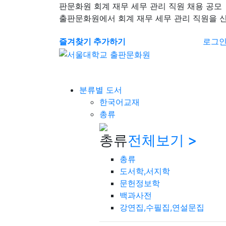
판문화원 회계 재무 세무 관리 직원 채용 공모
출판문화원에서 회계 재무 세무 관리 직원을 
즐겨찾기 추가하기
로그
분류별 도서
한국어교재
총류
총류
전체보기 >
총류
도서학,서지학
문헌정보학
백과사전
강연집,수필집,연설문집