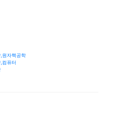
학,원자핵공학
,컴퓨터
학