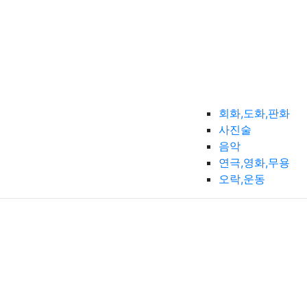
회화,도화,판화
사진술
음악
연극,영화,무용
오락,운동