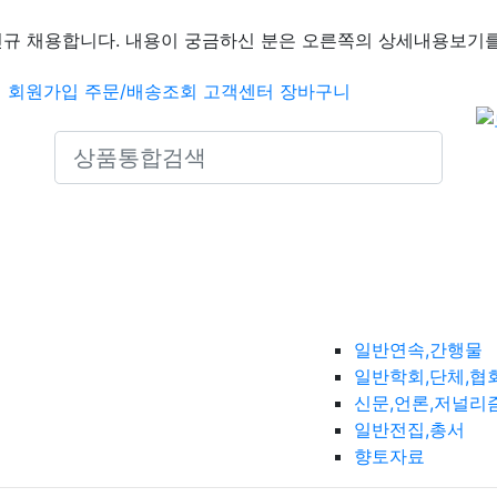
신규 채용합니다. 내용이 궁금하신 분은 오른쪽의 상세내용보기를
인
회원가입
주문/배송조회
고객센터
장바구니
Search icons
일반연속,간행물
일반학회,단체,협
신문,언론,저널리
일반전집,총서
향토자료