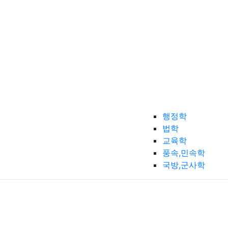
행정학
법학
교육학
풍속,민속학
국방,군사학