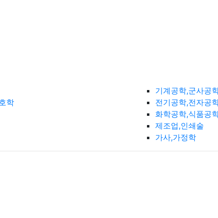
기계공학,군사공
간호학
전기공학,전자공학
화학공학,식품공
제조업,인쇄술
가사,가정학