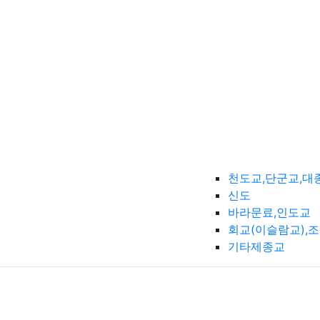
천도교,단군교,대
신도
바라문료,인도교
회교(이슬람교),
기타제종교