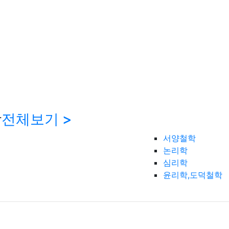
학
전체보기 >
서양철학
논리학
심리학
윤리학,도덕철학