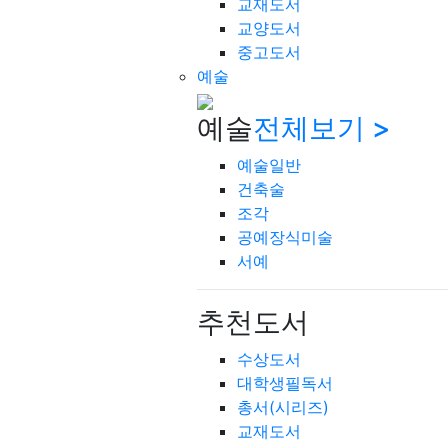
교재도서
교양도서
중고도서
예술
예술
전체보기 >
예술일반
건축술
조각
공예장식미술
서예
추천도서
수상도서
대학생필독서
총서(시리즈)
교재도서