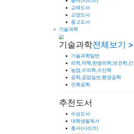
총서(시리즈)
교재도서
교양도서
중고도서
기술과학
기술과학
전체보기 >
기술과학일반
의학,약학,한방의학,보건학,
농업,수의학,수산학
공학,공업일반,환경공학
건축공학
추천도서
수상도서
대학생필독서
총서(시리즈)