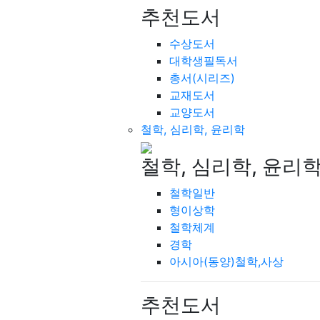
추천도서
수상도서
대학생필독서
총서(시리즈)
교재도서
교양도서
철학, 심리학, 윤리학
철학, 심리학, 윤리
철학일반
형이상학
철학체계
경학
아시아(동양)철학,사상
추천도서