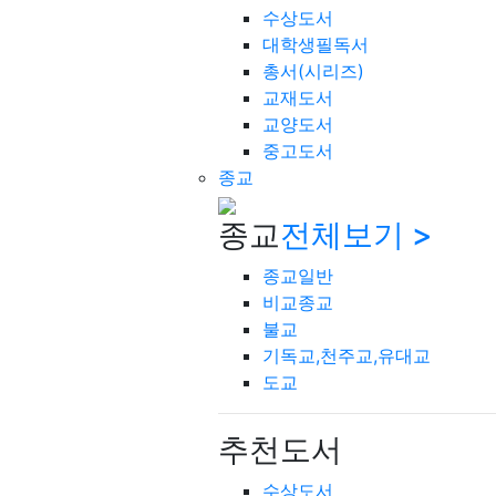
수상도서
대학생필독서
총서(시리즈)
교재도서
교양도서
중고도서
종교
종교
전체보기 >
종교일반
비교종교
불교
기독교,천주교,유대교
도교
추천도서
수상도서