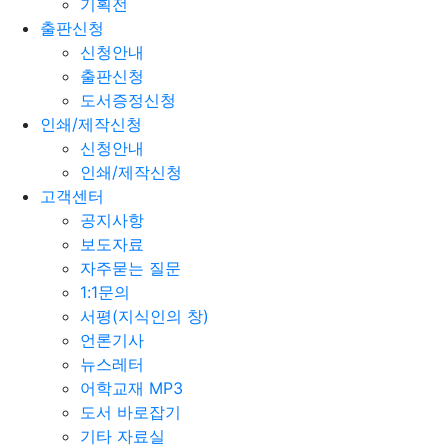
기획전
출판신청
신청안내
출판신청
도서증정신청
인쇄/제작신청
신청안내
인쇄/제작신청
고객센터
공지사항
보도자료
자주묻는 질문
1:1문의
서평(지식인의 창)
언론기사
뉴스레터
어학교재 MP3
도서 바로잡기
기타 자료실