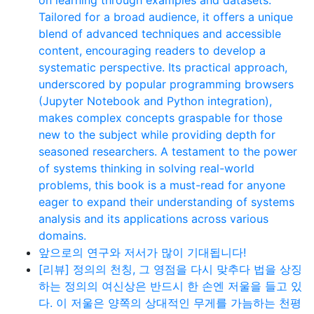
on learning through examples and datasets.
Tailored for a broad audience, it offers a unique
blend of advanced techniques and accessible
content, encouraging readers to develop a
systematic perspective. Its practical approach,
underscored by popular programming browsers
(Jupyter Notebook and Python integration),
makes complex concepts graspable for those
new to the subject while providing depth for
seasoned researchers. A testament to the power
of systems thinking in solving real-world
problems, this book is a must-read for anyone
eager to expand their understanding of systems
analysis and its applications across various
domains.
앞으로의 연구와 저서가 많이 기대됩니다!
[리뷰] 정의의 천칭, 그 영점을 다시 맞추다 법을 상징
하는 정의의 여신상은 반드시 한 손엔 저울을 들고 있
다. 이 저울은 양쪽의 상대적인 무게를 가늠하는 천평