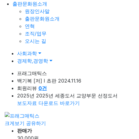
출판문화원소개
원장인사말
출판문화원소개
연혁
조직/업무
오시는 길
사회과학
경제학,경영학
프래그매틱스
백기복
[저]
l
초판 2024.11.16
회원리뷰
0
건
2025년 2025년 세종도서 교양부문 선정도서
보도자료 다운로드 바로가기
크게보기
공유하기
판매가
30,000
원