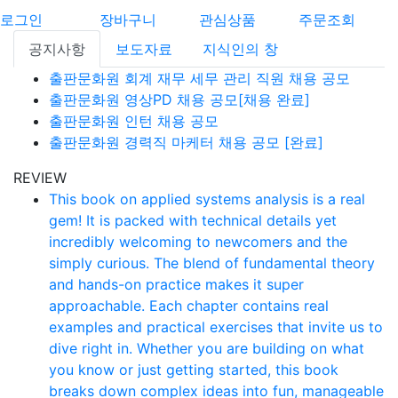
로그인
장바구니
관심상품
주문조회
공지사항
보도자료
지식인의 창
출판문화원 회계 재무 세무 관리 직원 채용 공모
출판문화원 영상PD 채용 공모[채용 완료]
출판문화원 인턴 채용 공모
출판문화원 경력직 마케터 채용 공모 [완료]
REVIEW
This book on applied systems analysis is a real
gem! It is packed with technical details yet
incredibly welcoming to newcomers and the
simply curious. The blend of fundamental theory
and hands-on practice makes it super
approachable. Each chapter contains real
examples and practical exercises that invite us to
dive right in. Whether you are building on what
you know or just getting started, this book
breaks down complex ideas into fun, manageable