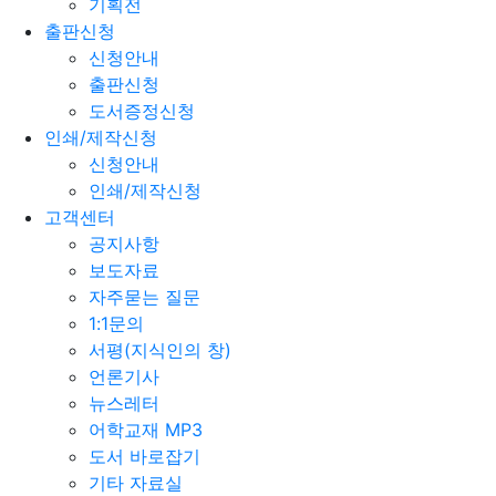
기획전
출판신청
신청안내
출판신청
도서증정신청
인쇄/제작신청
신청안내
인쇄/제작신청
고객센터
공지사항
보도자료
자주묻는 질문
1:1문의
서평(지식인의 창)
언론기사
뉴스레터
어학교재 MP3
도서 바로잡기
기타 자료실