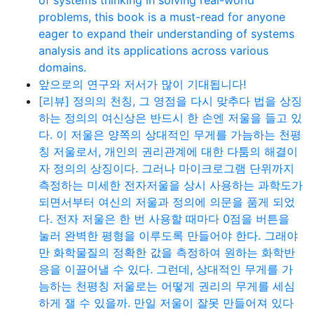
of systems thinking in solving real-world
problems, this book is a must-read for anyone
eager to expand their understanding of systems
analysis and its applications across various
domains.
앞으로의 연구와 저서가 많이 기대됩니다!
[리뷰] 정의의 천칭, 그 영점을 다시 맞추다 법을 상징
하는 정의의 여신상은 반드시 한 손엔 저울을 들고 있
다. 이 저울은 양쪽의 상대적인 무게를 가늠하는 천평
칭 저울로서, 개인의 권리관계에 대한 다툼의 해결이
자 정의의 상징이다. 그러나 마이크로그램 단위까지
측정하는 미세한 전자저울을 상시 사용하는 과학도가
되면서부터 여신의 저울과 정의에 의문을 품게 되었
다. 전자 저울은 한 번 사용할 때마다 0점을 버튼을
눌러 완벽한 평형을 이루도록 만들어야 한다. 그래야
만 화학물질의 정확한 값을 측정하여 원하는 화학반
응을 이끌어낼 수 있다. 그런데, 상대적인 무게를 가
늠하는 천평칭 저울로는 어떻게 권리의 무게를 세심
하게 잴 수 있을까. 만일 저울이 잘못 만들어져 있다