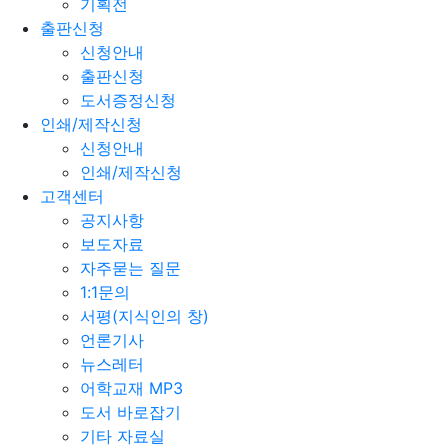
기획전
출판신청
신청안내
출판신청
도서증정신청
인쇄/제작신청
신청안내
인쇄/제작신청
고객센터
공지사항
보도자료
자주묻는 질문
1:1문의
서평(지식인의 창)
언론기사
뉴스레터
어학교재 MP3
도서 바로잡기
기타 자료실