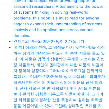
new to the subject while providing depth for
seasoned researchers. A testament to the power
of systems thinking in solving real-world
problems, this book is a must-read for anyone
eager to expand their understanding of systems
analysis and its applications across various
domains.
앞으로의 연구와 저서가 많이 기대됩니다!
[리뷰] 정의의 천칭, 그 영점을 다시 맞추다 법을 상징
하는 정의의 여신상은 반드시 한 손엔 저울을 들고 있
다. 이 저울은 양쪽의 상대적인 무게를 가늠하는 천평
칭 저울로서, 개인의 권리관계에 대한 다툼의 해결이
자 정의의 상징이다. 그러나 마이크로그램 단위까지
측정하는 미세한 전자저울을 상시 사용하는 과학도가
되면서부터 여신의 저울과 정의에 의문을 품게 되었
다. 전자 저울은 한 번 사용할 때마다 0점을 버튼을
눌러 완벽한 평형을 이루도록 만들어야 한다. 그래야
만 화학물질의 정확한 값을 측정하여 원하는 화학반
응을 이끌어낼 수 있다. 그런데, 상대적인 무게를 가