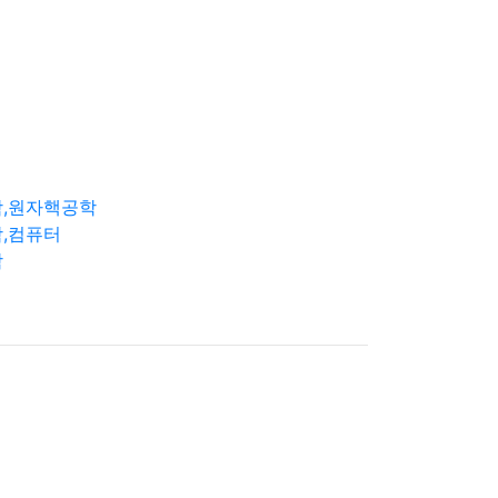
학,원자핵공학
,컴퓨터
학