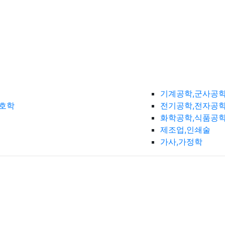
기계공학,군사공
간호학
전기공학,전자공학
화학공학,식품공
제조업,인쇄술
가사,가정학