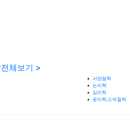
학
전체보기 >
서양철학
논리학
심리학
윤리학,도덕철학