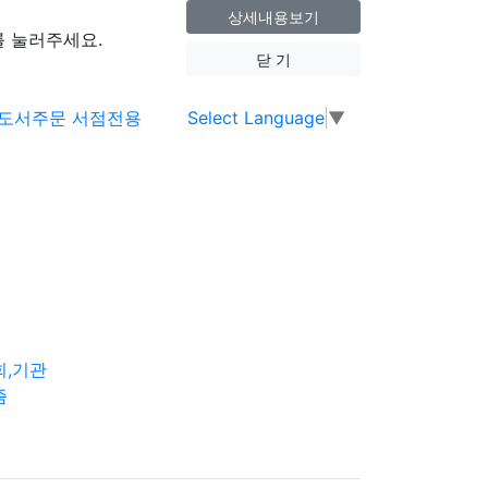
상세내용보기
 눌러주세요.
닫 기
Select Language
▼
회,기관
즘