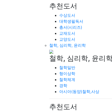
추천도서
수상도서
대학생필독서
총서(시리즈)
교재도서
교양도서
철학, 심리학, 윤리학
철학, 심리학, 윤리
철학일반
형이상학
철학체계
경학
아시아(동양)철학,사상
추천도서