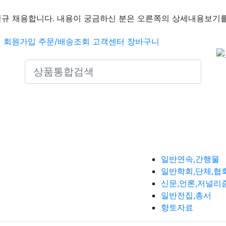
신규 채용합니다. 내용이 궁금하신 분은 오른쪽의 상세내용보기를
인
회원가입
주문/배송조회
고객센터
장바구니
Search icons
일반연속,간행물
일반학회,단체,협
신문,언론,저널리
일반전집,총서
향토자료