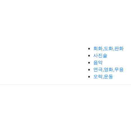
회화,도화,판화
사진술
음악
연극,영화,무용
오락,운동