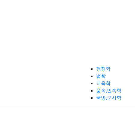
행정학
법학
교육학
풍속,민속학
국방,군사학