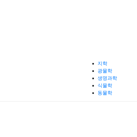
지학
광물학
생명과학
식물학
동물학