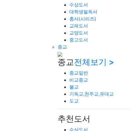
수상도서
대학생필독서
총서(시리즈)
교재도서
교양도서
중고도서
종교
종교
전체보기 >
종교일반
비교종교
불교
기독교,천주교,유대교
도교
추천도서
수상도서