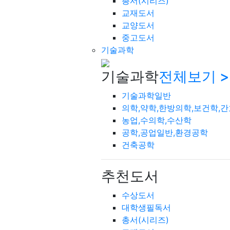
총서(시리즈)
교재도서
교양도서
중고도서
기술과학
기술과학
전체보기 >
기술과학일반
의학,약학,한방의학,보건학,
농업,수의학,수산학
공학,공업일반,환경공학
건축공학
추천도서
수상도서
대학생필독서
총서(시리즈)