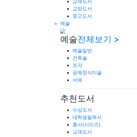
교재도서
교양도서
중고도서
예술
예술
전체보기 >
예술일반
건축술
조각
공예장식미술
서예
추천도서
수상도서
대학생필독서
총서(시리즈)
교재도서