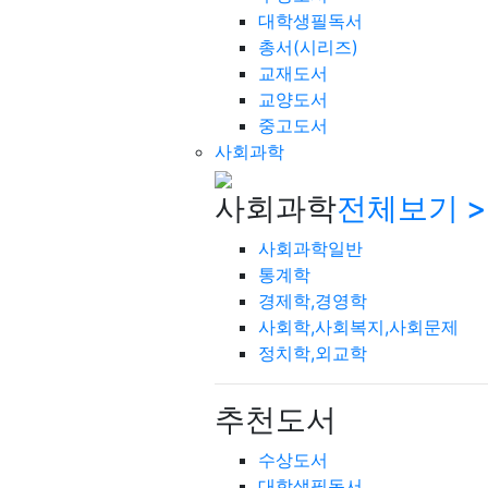
대학생필독서
총서(시리즈)
교재도서
교양도서
중고도서
사회과학
사회과학
전체보기 >
사회과학일반
통계학
경제학,경영학
사회학,사회복지,사회문제
정치학,외교학
추천도서
수상도서
대학생필독서