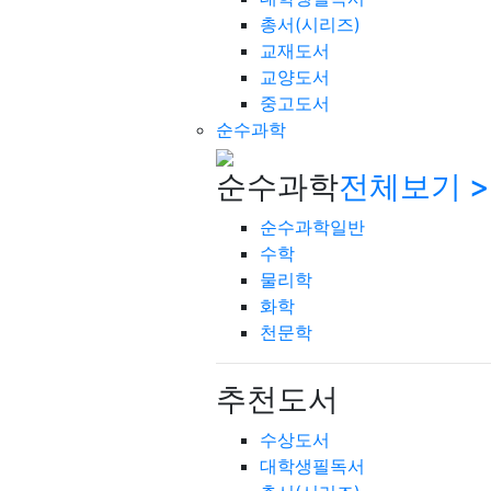
총서(시리즈)
교재도서
교양도서
중고도서
순수과학
순수과학
전체보기 >
순수과학일반
수학
물리학
화학
천문학
추천도서
수상도서
대학생필독서