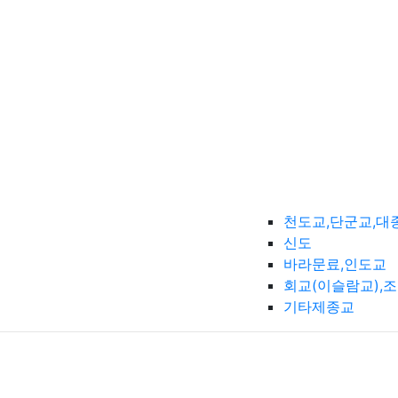
천도교,단군교,대
신도
바라문료,인도교
회교(이슬람교),
기타제종교