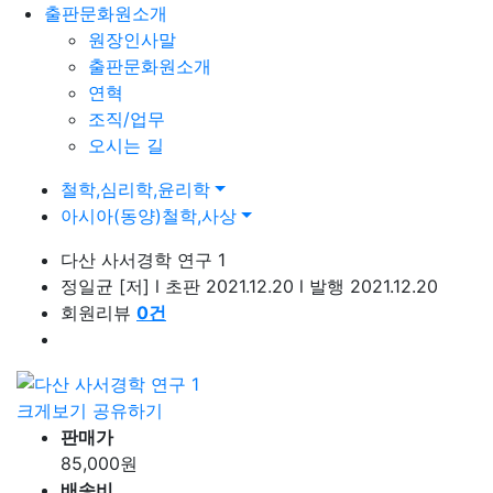
출판문화원소개
원장인사말
출판문화원소개
연혁
조직/업무
오시는 길
철학,심리학,윤리학
아시아(동양)철학,사상
다산 사서경학 연구 1
정일균
[저]
l
초판 2021.12.20
l
발행 2021.12.20
회원리뷰
0
건
크게보기
공유하기
판매가
85,000
원
배송비