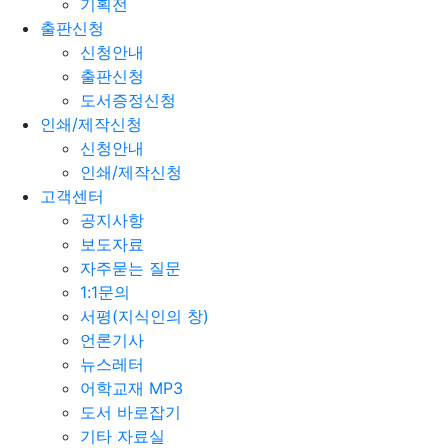
기획전
출판신청
신청안내
출판신청
도서증정신청
인쇄/제작신청
신청안내
인쇄/제작신청
고객센터
공지사항
보도자료
자주묻는 질문
1:1문의
서평(지식인의 창)
언론기사
뉴스레터
어학교재 MP3
도서 바로잡기
기타 자료실