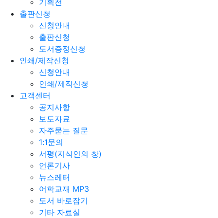
기획전
출판신청
신청안내
출판신청
도서증정신청
인쇄/제작신청
신청안내
인쇄/제작신청
고객센터
공지사항
보도자료
자주묻는 질문
1:1문의
서평(지식인의 창)
언론기사
뉴스레터
어학교재 MP3
도서 바로잡기
기타 자료실