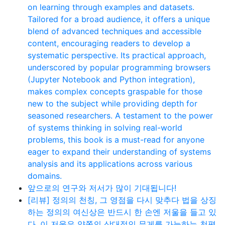
on learning through examples and datasets.
Tailored for a broad audience, it offers a unique
blend of advanced techniques and accessible
content, encouraging readers to develop a
systematic perspective. Its practical approach,
underscored by popular programming browsers
(Jupyter Notebook and Python integration),
makes complex concepts graspable for those
new to the subject while providing depth for
seasoned researchers. A testament to the power
of systems thinking in solving real-world
problems, this book is a must-read for anyone
eager to expand their understanding of systems
analysis and its applications across various
domains.
앞으로의 연구와 저서가 많이 기대됩니다!
[리뷰] 정의의 천칭, 그 영점을 다시 맞추다 법을 상징
하는 정의의 여신상은 반드시 한 손엔 저울을 들고 있
다. 이 저울은 양쪽의 상대적인 무게를 가늠하는 천평