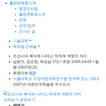
출판문화원소개
원장인사말
출판문화원소개
연혁
조직/업무
오시는 길
기술과학
제조업,인쇄술
조선시대 복식에 나타난 적색계 색명의 의미
남윤자, 김순영, 박성실
[저]
l
초판 2005.04.05
l
발
행 2007.10.20
회원리뷰
0
건
서울대학교 규장각한국학연구원 한국학 모노그래프
2007년 대한민국학술원 우수도서
크게보기
공유하기
판매가