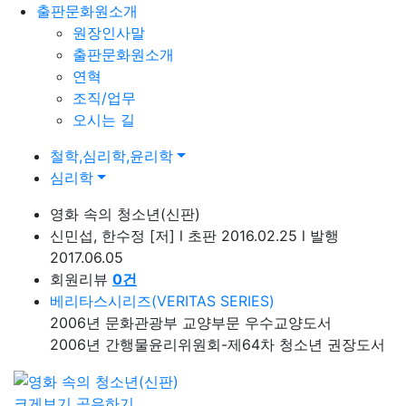
출판문화원소개
원장인사말
출판문화원소개
연혁
조직/업무
오시는 길
철학,심리학,윤리학
심리학
영화 속의 청소년(신판)
신민섭, 한수정
[저]
l
초판 2016.02.25
l
발행
2017.06.05
회원리뷰
0
건
베리타스시리즈(VERITAS SERIES)
2006년 문화관광부 교양부문 우수교양도서
2006년 간행물윤리위원회-제64차 청소년 권장도서
크게보기
공유하기