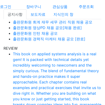
로그인
장바구니
관심상품
주문조회
공지사항
보도자료
지식인의 창
출판문화원 회계 재무 세무 관리 직원 채용 공모
출판문화원 영상PD 채용 공모[채용 완료]
출판문화원 인턴 채용 공모
출판문화원 경력직 마케터 채용 공모 [완료]
REVIEW
This book on applied systems analysis is a real
gem! It is packed with technical details yet
incredibly welcoming to newcomers and the
simply curious. The blend of fundamental theory
and hands-on practice makes it super
approachable. Each chapter contains real
examples and practical exercises that invite us to
dive right in. Whether you are building on what
you know or just getting started, this book
breaks down complex ideas into fun, manageable