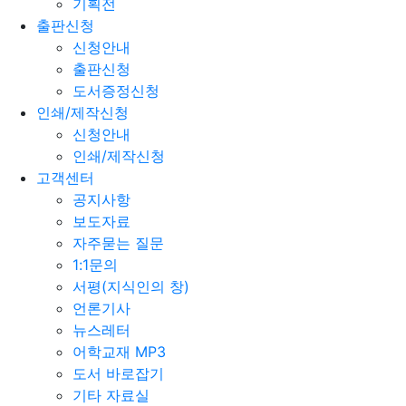
기획전
출판신청
신청안내
출판신청
도서증정신청
인쇄/제작신청
신청안내
인쇄/제작신청
고객센터
공지사항
보도자료
자주묻는 질문
1:1문의
서평(지식인의 창)
언론기사
뉴스레터
어학교재 MP3
도서 바로잡기
기타 자료실