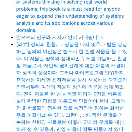
of systems thinking in solving real-world
problems, this book is a must-read for anyone
eager to expand their understanding of systems
analysis and its applications across various
domains.
앞으로의 연구와 저서가 많이 기대됩니다!
[리뷰] 정의의 천칭, 그 영점을 다시 맞추다 법을 상징
하는 정의의 여신상은 반드시 한 손엔 저울을 들고 있
다. 이 저울은 양쪽의 상대적인 무게를 가늠하는 천평
칭 저울로서, 개인의 권리관계에 대한 다툼의 해결이
자 정의의 상징이다. 그러나 마이크로그램 단위까지
측정하는 미세한 전자저울을 상시 사용하는 과학도가
되면서부터 여신의 저울과 정의에 의문을 품게 되었
다. 전자 저울은 한 번 사용할 때마다 0점을 버튼을
눌러 완벽한 평형을 이루도록 만들어야 한다. 그래야
만 화학물질의 정확한 값을 측정하여 원하는 화학반
응을 이끌어낼 수 있다. 그런데, 상대적인 무게를 가
늠하는 천평칭 저울로는 어떻게 권리의 무게를 세심
하게 잴 수 있을까. 만일 저울이 잘못 만들어져 있다