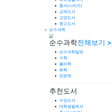
총서(시리즈)
교재도서
교양도서
중고도서
순수과학
순수과학
전체보기 >
순수과학일반
수학
물리학
화학
천문학
추천도서
수상도서
대학생필독서