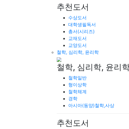
추천도서
수상도서
대학생필독서
총서(시리즈)
교재도서
교양도서
철학, 심리학, 윤리학
철학, 심리학, 윤리
철학일반
형이상학
철학체계
경학
아시아(동양)철학,사상
추천도서