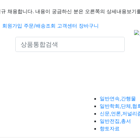
신규 채용합니다. 내용이 궁금하신 분은 오른쪽의 상세내용보기를
인
회원가입
주문/배송조회
고객센터
장바구니
Search icons
일반연속,간행물
일반학회,단체,협
신문,언론,저널리
일반전집,총서
향토자료