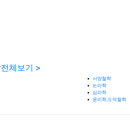
학
전체보기 >
서양철학
논리학
심리학
윤리학,도덕철학