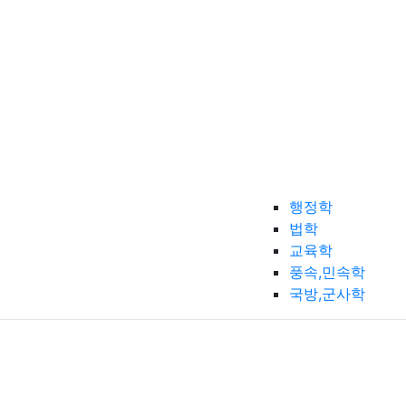
행정학
법학
교육학
풍속,민속학
국방,군사학