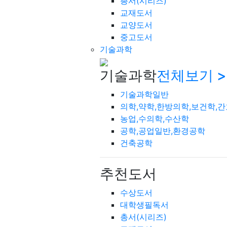
총서(시리즈)
교재도서
교양도서
중고도서
기술과학
기술과학
전체보기 >
기술과학일반
의학,약학,한방의학,보건학,
농업,수의학,수산학
공학,공업일반,환경공학
건축공학
추천도서
수상도서
대학생필독서
총서(시리즈)