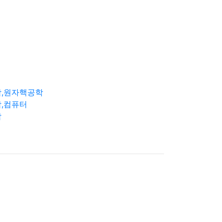
학,원자핵공학
,컴퓨터
학