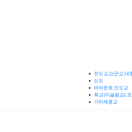
천도교,단군교,대
신도
바라문료,인도교
회교(이슬람교),
기타제종교