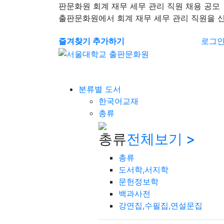
판문화원 회계 재무 세무 관리 직원 채용 공모
출판문화원에서 회계 재무 세무 관리 직원을 
즐겨찾기 추가하기
로그
분류별 도서
한국어교재
총류
총류
전체보기 >
총류
도서학,서지학
문헌정보학
백과사전
강연집,수필집,연설문집