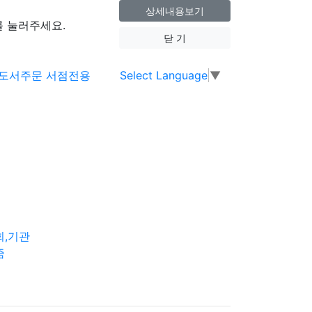
상세내용보기
 눌러주세요.
닫 기
Select Language
▼
회,기관
즘