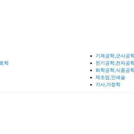
기계공학,군사공
간호학
전기공학,전자공학
화학공학,식품공
제조업,인쇄술
가사,가정학