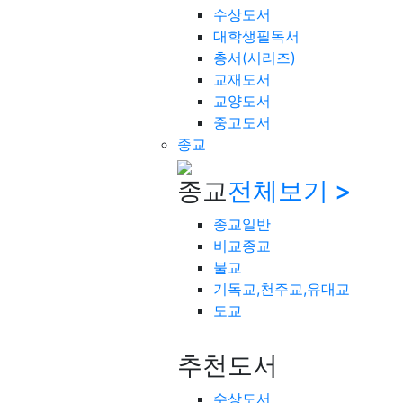
수상도서
대학생필독서
총서(시리즈)
교재도서
교양도서
중고도서
종교
종교
전체보기 >
종교일반
비교종교
불교
기독교,천주교,유대교
도교
추천도서
수상도서