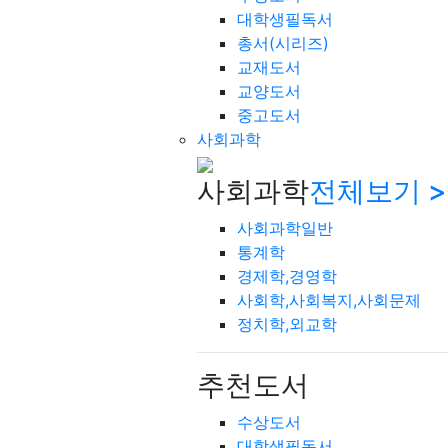
대학생필독서
총서(시리즈)
교재도서
교양도서
중고도서
사회과학
사회과학
전체보기 >
사회과학일반
통계학
경제학,경영학
사회학,사회복지,사회문제
정치학,외교학
추천도서
수상도서
대학생필독서