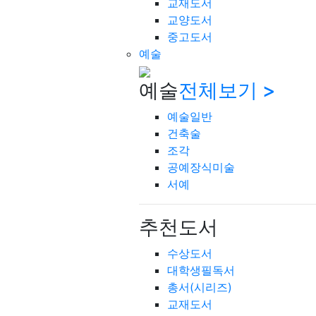
교재도서
교양도서
중고도서
예술
예술
전체보기 >
예술일반
건축술
조각
공예장식미술
서예
추천도서
수상도서
대학생필독서
총서(시리즈)
교재도서