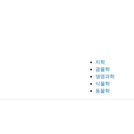
지학
광물학
생명과학
식물학
동물학