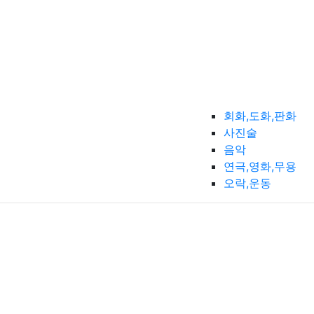
회화,도화,판화
사진술
음악
연극,영화,무용
오락,운동