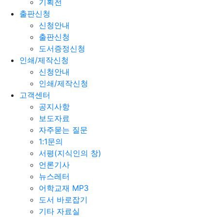
기획전
출판신청
신청안내
출판신청
도서증정신청
인쇄/제작신청
신청안내
인쇄/제작신청
고객센터
공지사항
보도자료
자주묻는 질문
1:1문의
서평(지식인의 창)
언론기사
뉴스레터
어학교재 MP3
도서 바로잡기
기타 자료실