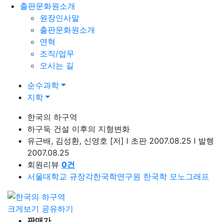
출판문화원소개
원장인사말
출판문화원소개
연혁
조직/업무
오시는 길
순수과학
지학
한국의 하구역
하구둑 건설 이후의 지형변화
유근배, 김성환, 신영호
[저]
l
초판 2007.08.25
l
발행
2007.08.25
회원리뷰
0
건
서울대학교 규장각한국학연구원 한국학 모노그래프
크게보기
공유하기
판매가