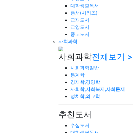
대학생필독서
총서(시리즈)
교재도서
교양도서
중고도서
사회과학
사회과학
전체보기 >
사회과학일반
통계학
경제학,경영학
사회학,사회복지,사회문제
정치학,외교학
추천도서
수상도서
대학생필독서