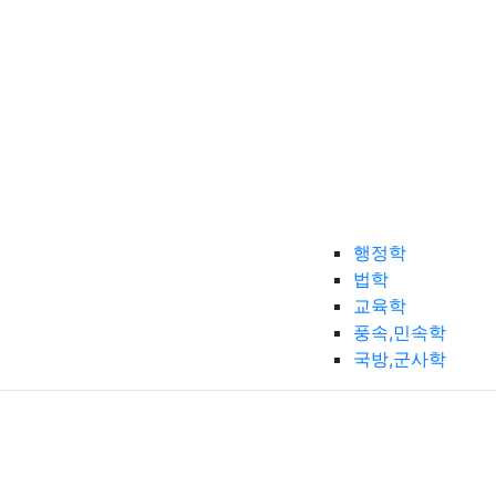
행정학
법학
교육학
풍속,민속학
국방,군사학