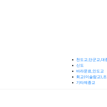
천도교,단군교,대
신도
바라문료,인도교
회교(이슬람교),
기타제종교