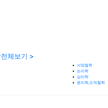
학
전체보기 >
서양철학
논리학
심리학
윤리학,도덕철학