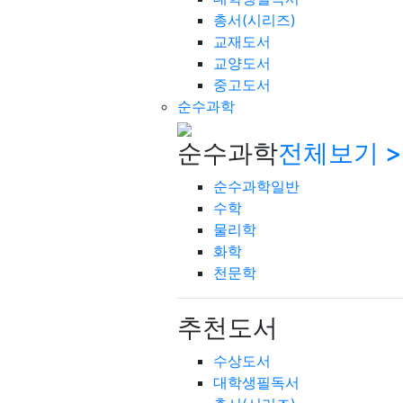
총서(시리즈)
교재도서
교양도서
중고도서
순수과학
순수과학
전체보기 >
순수과학일반
수학
물리학
화학
천문학
추천도서
수상도서
대학생필독서