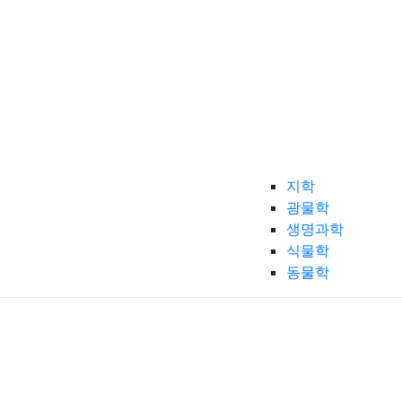
지학
광물학
생명과학
식물학
동물학