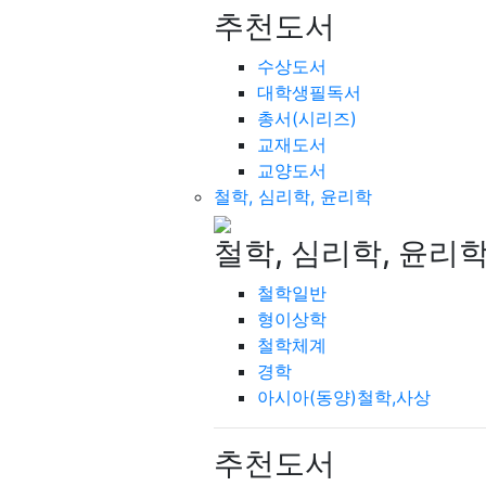
추천도서
수상도서
대학생필독서
총서(시리즈)
교재도서
교양도서
철학, 심리학, 윤리학
철학, 심리학, 윤리
철학일반
형이상학
철학체계
경학
아시아(동양)철학,사상
추천도서