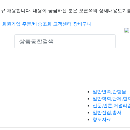
신규 채용합니다. 내용이 궁금하신 분은 오른쪽의 상세내용보기를
인
회원가입
주문/배송조회
고객센터
장바구니
Search icons
일반연속,간행물
일반학회,단체,협
신문,언론,저널리
일반전집,총서
향토자료