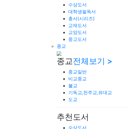
수상도서
대학생필독서
총서(시리즈)
교재도서
교양도서
중고도서
종교
종교
전체보기 >
종교일반
비교종교
불교
기독교,천주교,유대교
도교
추천도서
수상도서