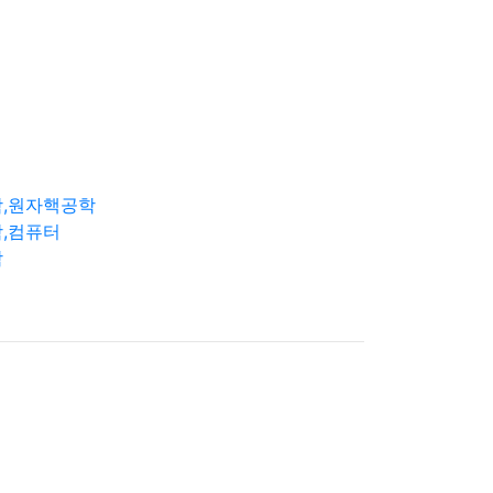
학,원자핵공학
,컴퓨터
학