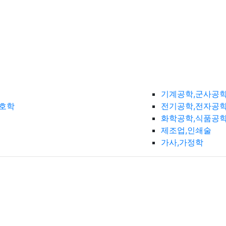
기계공학,군사공
간호학
전기공학,전자공학
화학공학,식품공
제조업,인쇄술
가사,가정학