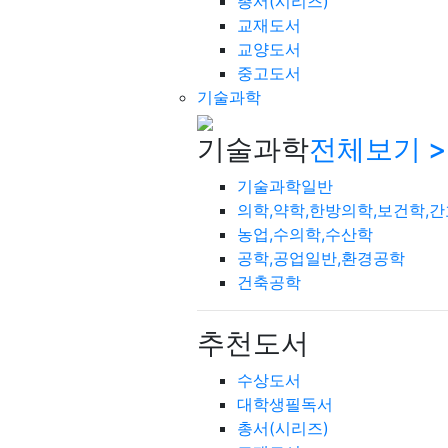
총서(시리즈)
교재도서
교양도서
중고도서
기술과학
기술과학
전체보기 >
기술과학일반
의학,약학,한방의학,보건학,
농업,수의학,수산학
공학,공업일반,환경공학
건축공학
추천도서
수상도서
대학생필독서
총서(시리즈)