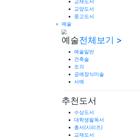
교재도서
교양도서
중고도서
예술
예술
전체보기 >
예술일반
건축술
조각
공예장식미술
서예
추천도서
수상도서
대학생필독서
총서(시리즈)
교재도서