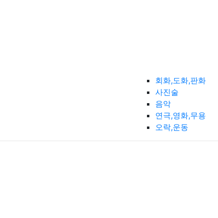
회화,도화,판화
사진술
음악
연극,영화,무용
오락,운동