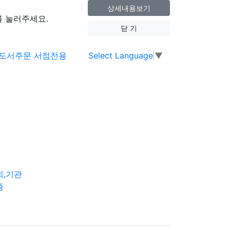
상세내용보기
 눌러주세요.
닫 기
Select Language
▼
회,기관
즘