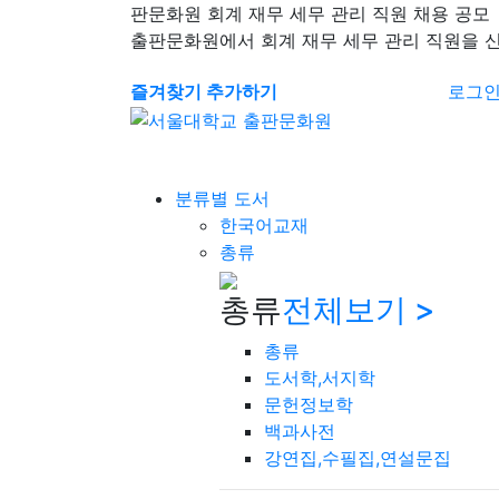
판문화원 회계 재무 세무 관리 직원 채용 공모
출판문화원에서 회계 재무 세무 관리 직원을 
즐겨찾기 추가하기
로그
분류별 도서
한국어교재
총류
총류
전체보기 >
총류
도서학,서지학
문헌정보학
백과사전
강연집,수필집,연설문집