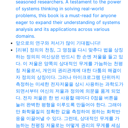
seasoned researchers. A testament to the power
of systems thinking in solving real-world
problems, this book is a must-read for anyone
eager to expand their understanding of systems
analysis and its applications across various
domains.
앞으로의 연구와 저서가 많이 기대됩니다!
[리뷰] 정의의 천칭, 그 영점을 다시 맞추다 법을 상징
하는 정의의 여신상은 반드시 한 손엔 저울을 들고 있
다. 이 저울은 양쪽의 상대적인 무게를 가늠하는 천평
칭 저울로서, 개인의 권리관계에 대한 다툼의 해결이
자 정의의 상징이다. 그러나 마이크로그램 단위까지
측정하는 미세한 전자저울을 상시 사용하는 과학도가
되면서부터 여신의 저울과 정의에 의문을 품게 되었
다. 전자 저울은 한 번 사용할 때마다 0점을 버튼을
눌러 완벽한 평형을 이루도록 만들어야 한다. 그래야
만 화학물질의 정확한 값을 측정하여 원하는 화학반
응을 이끌어낼 수 있다. 그런데, 상대적인 무게를 가
늠하는 천평칭 저울로는 어떻게 권리의 무게를 세심