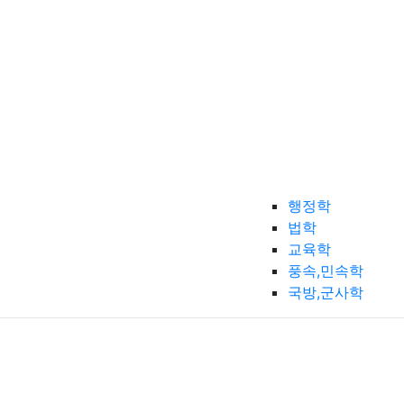
행정학
법학
교육학
풍속,민속학
국방,군사학