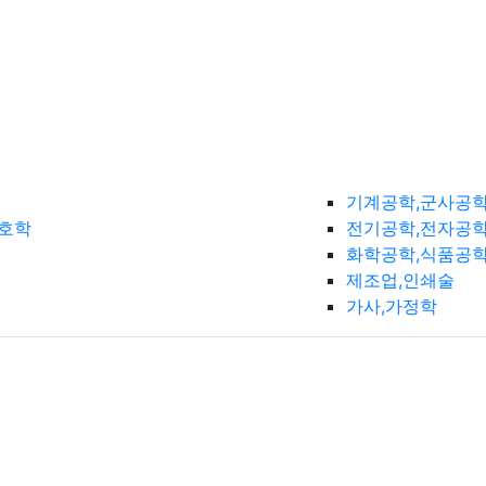
기계공학,군사공
간호학
전기공학,전자공학
화학공학,식품공
제조업,인쇄술
가사,가정학