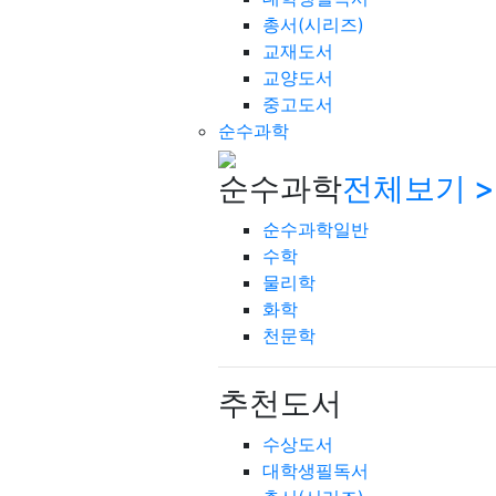
총서(시리즈)
교재도서
교양도서
중고도서
순수과학
순수과학
전체보기 >
순수과학일반
수학
물리학
화학
천문학
추천도서
수상도서
대학생필독서