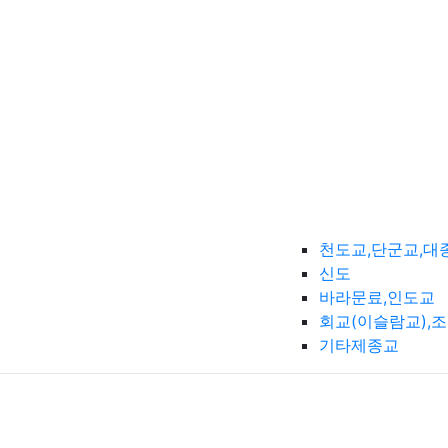
천도교,단군교,대
신도
바라문료,인도교
회교(이슬람교),
기타제종교