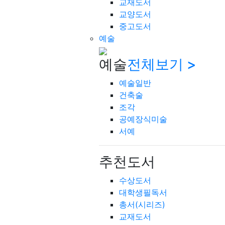
교재도서
교양도서
중고도서
예술
예술
전체보기 >
예술일반
건축술
조각
공예장식미술
서예
추천도서
수상도서
대학생필독서
총서(시리즈)
교재도서