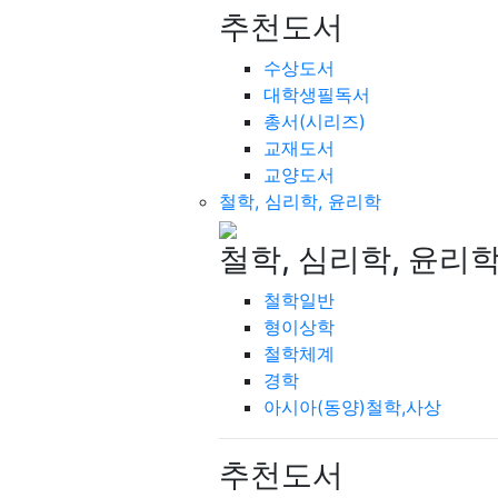
추천도서
수상도서
대학생필독서
총서(시리즈)
교재도서
교양도서
철학, 심리학, 윤리학
철학, 심리학, 윤리
철학일반
형이상학
철학체계
경학
아시아(동양)철학,사상
추천도서