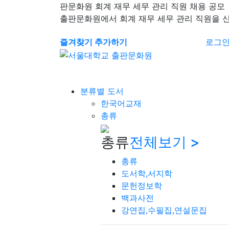
판문화원 회계 재무 세무 관리 직원 채용 공모
출판문화원에서 회계 재무 세무 관리 직원을 
즐겨찾기 추가하기
로그
분류별 도서
한국어교재
총류
총류
전체보기 >
총류
도서학,서지학
문헌정보학
백과사전
강연집,수필집,연설문집