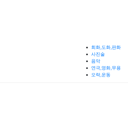
회화,도화,판화
사진술
음악
연극,영화,무용
오락,운동