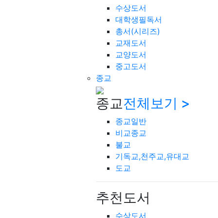
수상도서
대학생필독서
총서(시리즈)
교재도서
교양도서
중고도서
종교
종교
전체보기 >
종교일반
비교종교
불교
기독교,천주교,유대교
도교
추천도서
수상도서