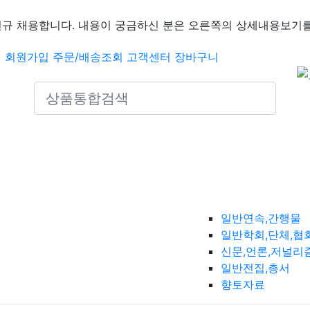
신규 채용합니다. 내용이 궁금하신 분은 오른쪽의 상세내용보기를
인
회원가입
주문/배송조회
고객센터
장바구니
Search icons
일반연속,간행물
일반학회,단체,협
신문,언론,저널리
일반전집,총서
향토자료