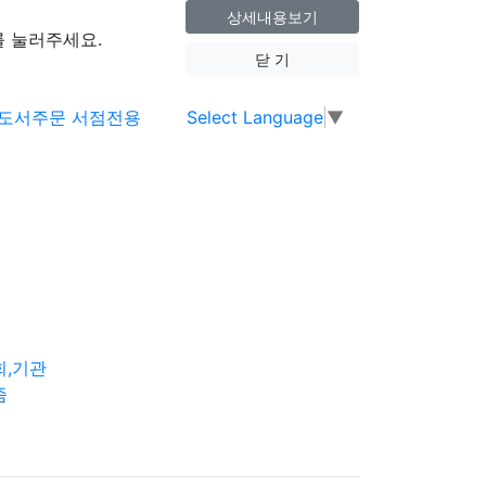
상세내용보기
 눌러주세요.
닫 기
Select Language
▼
회,기관
즘