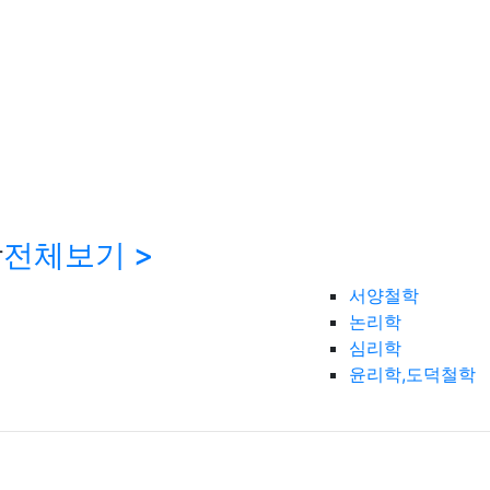
학
전체보기 >
서양철학
논리학
심리학
윤리학,도덕철학