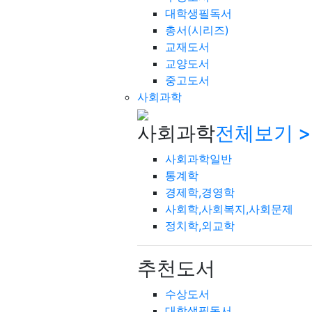
대학생필독서
총서(시리즈)
교재도서
교양도서
중고도서
사회과학
사회과학
전체보기 >
사회과학일반
통계학
경제학,경영학
사회학,사회복지,사회문제
정치학,외교학
추천도서
수상도서
대학생필독서