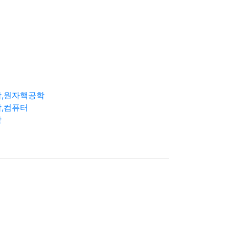
학,원자핵공학
,컴퓨터
학