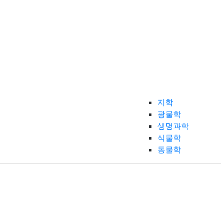
지학
광물학
생명과학
식물학
동물학