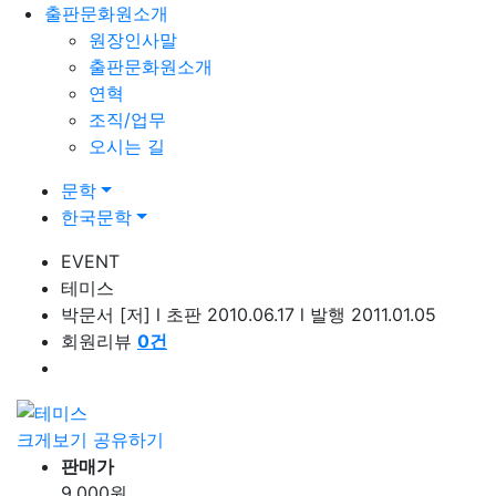
출판문화원소개
원장인사말
출판문화원소개
연혁
조직/업무
오시는 길
문학
한국문학
EVENT
테미스
박문서
[저]
l
초판 2010.06.17
l
발행 2011.01.05
회원리뷰
0
건
크게보기
공유하기
판매가
9,000
원