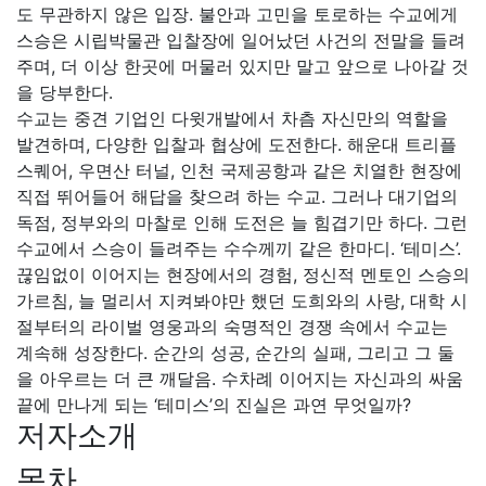
도 무관하지 않은 입장. 불안과 고민을 토로하는 수교에게
스승은 시립박물관 입찰장에 일어났던 사건의 전말을 들려
주며, 더 이상 한곳에 머물러 있지만 말고 앞으로 나아갈 것
을 당부한다.
수교는 중견 기업인 다윗개발에서 차츰 자신만의 역할을
발견하며, 다양한 입찰과 협상에 도전한다. 해운대 트리플
스퀘어, 우면산 터널, 인천 국제공항과 같은 치열한 현장에
직접 뛰어들어 해답을 찾으려 하는 수교. 그러나 대기업의
독점, 정부와의 마찰로 인해 도전은 늘 힘겹기만 하다. 그런
수교에서 스승이 들려주는 수수께끼 같은 한마디. ‘테미스’.
끊임없이 이어지는 현장에서의 경험, 정신적 멘토인 스승의
가르침, 늘 멀리서 지켜봐야만 했던 도희와의 사랑, 대학 시
절부터의 라이벌 영웅과의 숙명적인 경쟁 속에서 수교는
계속해 성장한다. 순간의 성공, 순간의 실패, 그리고 그 둘
을 아우르는 더 큰 깨달음. 수차례 이어지는 자신과의 싸움
끝에 만나게 되는 ‘테미스’의 진실은 과연 무엇일까?
저자소개
목차