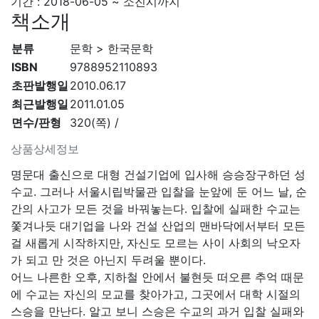
기간 : 2018-06-05 ~ 소진시까지
책소개
분류
문학 > 한국문학
ISBN
9788952110893
초판발행일
2010.06.17
최근발행일
2011.01.05
면수/판형
320(쪽) /
상품상세정보
명문대 출신으로 대형 건설기업에 입사해 승승장구하던 성
수교. 그러나 서울시립박물관 입찰을 눈앞에 둔 어느 날, 순
간의 사고가 모든 것을 바꿔놓는다. 입찰에 실패한 수교는
쫓겨나듯 대기업을 나와 건설 산업의 맨바닥에서부터 모든
걸 새롭게 시작하지만, 자신도 모르는 사이 사회의 낙오자
가 되고 만 것은 아닌지 두려울 뿐이다.
어느 나른한 오후, 지하철 안에서 불현듯 떠오른 추억 때문
에 수교는 자신의 모교를 찾아가고, 그곳에서 대학 시절의
스승을 만난다. 알고 보니 스승은 수교의 과거 입찰 실패와