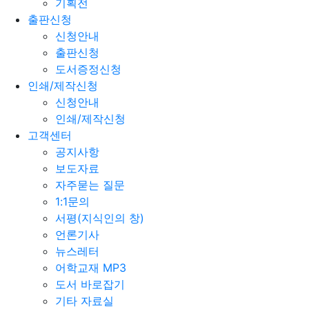
기획전
출판신청
신청안내
출판신청
도서증정신청
인쇄/제작신청
신청안내
인쇄/제작신청
고객센터
공지사항
보도자료
자주묻는 질문
1:1문의
서평(지식인의 창)
언론기사
뉴스레터
어학교재 MP3
도서 바로잡기
기타 자료실