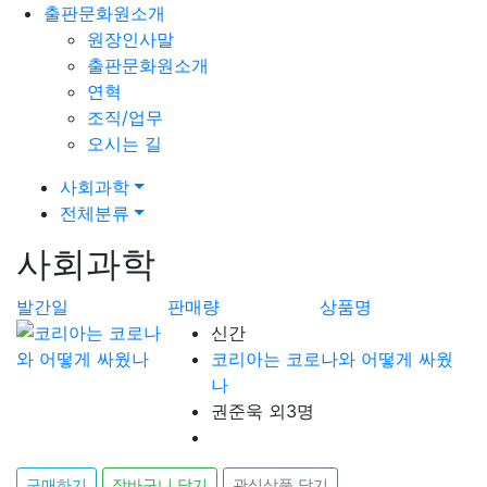
출판문화원소개
원장인사말
출판문화원소개
연혁
조직/업무
오시는 길
사회과학
전체분류
사회과학
발간일
판매량
상품명
신간
코리아는 코로나와 어떻게 싸웠
나
권준욱 외3명
구매하기
장바구니 담기
관심상품 담기