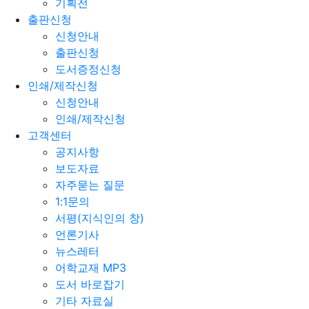
기획전
출판신청
신청안내
출판신청
도서증정신청
인쇄/제작신청
신청안내
인쇄/제작신청
고객센터
공지사항
보도자료
자주묻는 질문
1:1문의
서평(지식인의 창)
언론기사
뉴스레터
어학교재 MP3
도서 바로잡기
기타 자료실