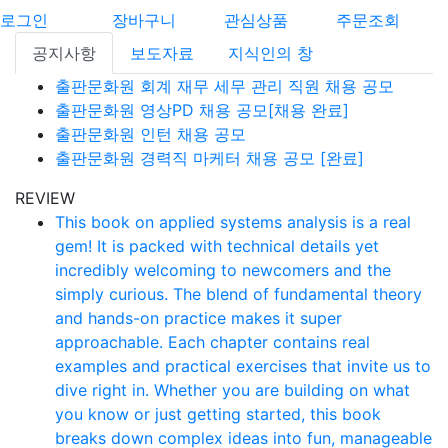
로그인
장바구니
관심상품
주문조회
공지사항
보도자료
지식인의 창
출판문화원 회계 재무 세무 관리 직원 채용 공모
출판문화원 영상PD 채용 공모[채용 완료]
출판문화원 인턴 채용 공모
출판문화원 경력직 마케터 채용 공모 [완료]
REVIEW
This book on applied systems analysis is a real
gem! It is packed with technical details yet
incredibly welcoming to newcomers and the
simply curious. The blend of fundamental theory
and hands-on practice makes it super
approachable. Each chapter contains real
examples and practical exercises that invite us to
dive right in. Whether you are building on what
you know or just getting started, this book
breaks down complex ideas into fun, manageable