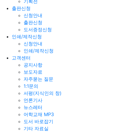
기획전
출판신청
신청안내
출판신청
도서증정신청
인쇄/제작신청
신청안내
인쇄/제작신청
고객센터
공지사항
보도자료
자주묻는 질문
1:1문의
서평(지식인의 창)
언론기사
뉴스레터
어학교재 MP3
도서 바로잡기
기타 자료실