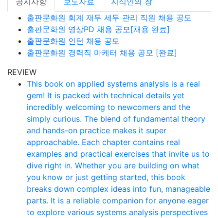
공지사항
보도자료
지식인의 창
출판문화원 회계 재무 세무 관리 직원 채용 공모
출판문화원 영상PD 채용 공모[채용 완료]
출판문화원 인턴 채용 공모
출판문화원 경력직 마케터 채용 공모 [완료]
REVIEW
This book on applied systems analysis is a real
gem! It is packed with technical details yet
incredibly welcoming to newcomers and the
simply curious. The blend of fundamental theory
and hands-on practice makes it super
approachable. Each chapter contains real
examples and practical exercises that invite us to
dive right in. Whether you are building on what
you know or just getting started, this book
breaks down complex ideas into fun, manageable
parts. It is a reliable companion for anyone eager
to explore various systems analysis perspectives