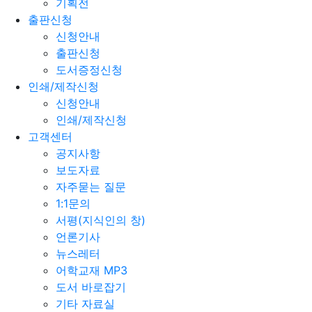
기획전
출판신청
신청안내
출판신청
도서증정신청
인쇄/제작신청
신청안내
인쇄/제작신청
고객센터
공지사항
보도자료
자주묻는 질문
1:1문의
서평(지식인의 창)
언론기사
뉴스레터
어학교재 MP3
도서 바로잡기
기타 자료실