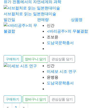
유가 전통에서의 자연세계와 과학
서브컬처로 읽는 일본현대미술
발간일
판매량
상품명
신간
<바리공주>의 무불결합
조보윤
도남국문학총서
구매하기
장바구니 담기
관심상품 담기
신간
이세보 시조 연구
윤병용
도남국문학총서
구매하기
장바구니 담기
관심상품 담기
«
이전
1
»
다음