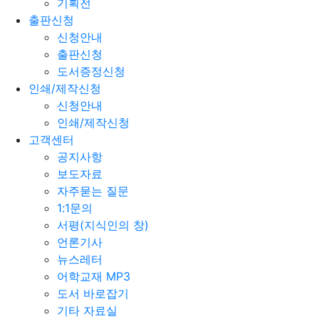
기획전
출판신청
신청안내
출판신청
도서증정신청
인쇄/제작신청
신청안내
인쇄/제작신청
고객센터
공지사항
보도자료
자주묻는 질문
1:1문의
서평(지식인의 창)
언론기사
뉴스레터
어학교재 MP3
도서 바로잡기
기타 자료실