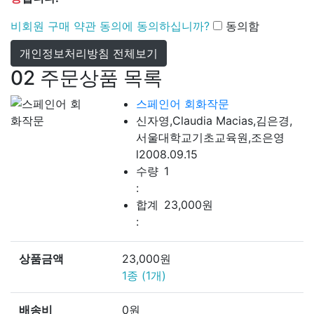
비회원 구매 약관 동의에 동의하십니까?
동의함
개인정보처리방침 전체보기
02
주문상품 목록
스페인어 회화작문
신자영,Claudia Macias,김은경,
서울대학교기초교육원,조은영
l
2008.09.15
수량
1
:
합계
23,000
원
:
상품금액
23,000
원
1
종 (
1
개)
배송비
0
원