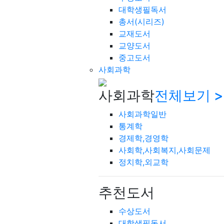
대학생필독서
총서(시리즈)
교재도서
교양도서
중고도서
사회과학
사회과학
전체보기 >
사회과학일반
통계학
경제학,경영학
사회학,사회복지,사회문제
정치학,외교학
추천도서
수상도서
대학생필독서