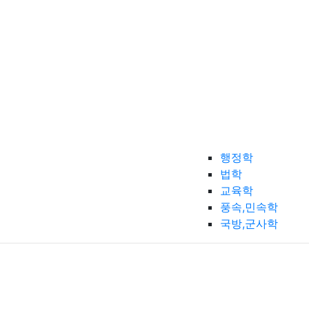
행정학
법학
교육학
풍속,민속학
국방,군사학