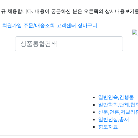
신규 채용합니다. 내용이 궁금하신 분은 오른쪽의 상세내용보기를
인
회원가입
주문/배송조회
고객센터
장바구니
Search icons
일반연속,간행물
일반학회,단체,협
신문,언론,저널리
일반전집,총서
향토자료