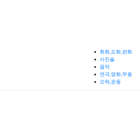
회화,도화,판화
사진술
음악
연극,영화,무용
오락,운동