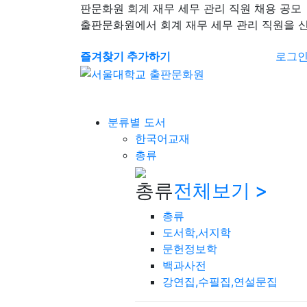
판문화원 회계 재무 세무 관리 직원 채용 공모
출판문화원에서 회계 재무 세무 관리 직원을 
즐겨찾기 추가하기
로그
분류별 도서
한국어교재
총류
총류
전체보기 >
총류
도서학,서지학
문헌정보학
백과사전
강연집,수필집,연설문집