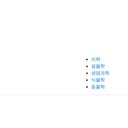
지학
광물학
생명과학
식물학
동물학