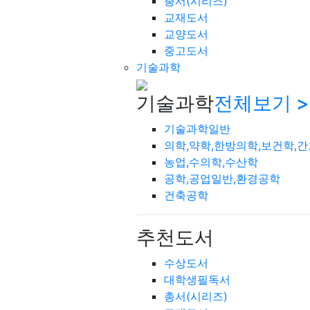
총서(시리즈)
교재도서
교양도서
중고도서
기술과학
기술과학
전체보기 >
기술과학일반
의학,약학,한방의학,보건학,
농업,수의학,수산학
공학,공업일반,환경공학
건축공학
추천도서
수상도서
대학생필독서
총서(시리즈)