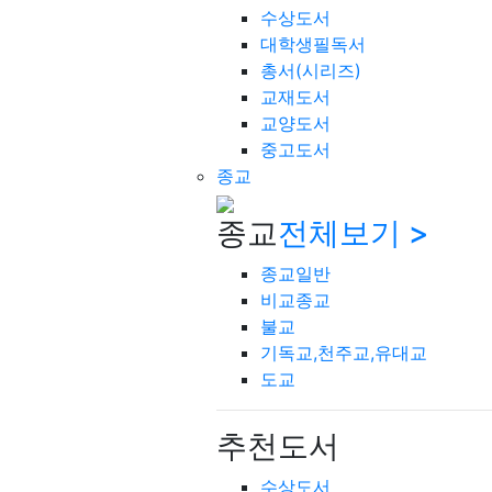
수상도서
대학생필독서
총서(시리즈)
교재도서
교양도서
중고도서
종교
종교
전체보기 >
종교일반
비교종교
불교
기독교,천주교,유대교
도교
추천도서
수상도서