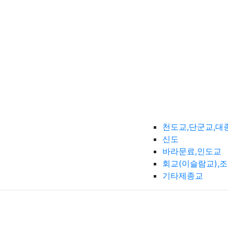
천도교,단군교,대
신도
바라문료,인도교
회교(이슬람교),
기타제종교