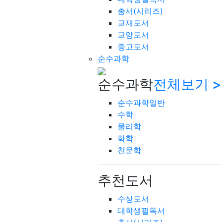
총서(시리즈)
교재도서
교양도서
중고도서
순수과학
순수과학
전체보기 >
순수과학일반
수학
물리학
화학
천문학
추천도서
수상도서
대학생필독서