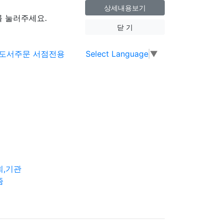
상세내용보기
 눌러주세요.
닫 기
Select Language
▼
회,기관
즘