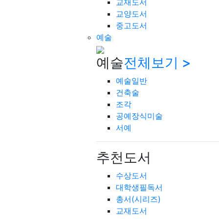
교재도서
교양도서
중고도서
예술
예술
전체보기 >
예술일반
건축술
조각
공예장식미술
서예
추천도서
수상도서
대학생필독서
총서(시리즈)
교재도서