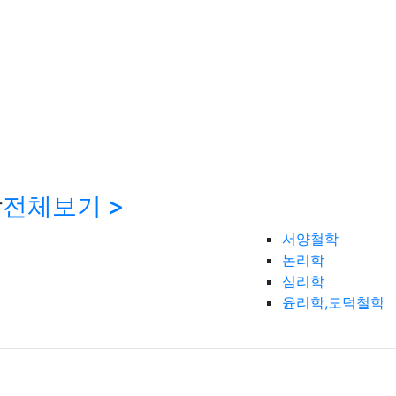
학
전체보기 >
서양철학
논리학
심리학
윤리학,도덕철학