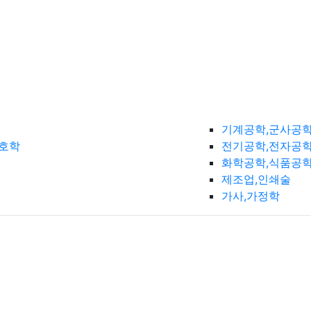
기계공학,군사공
간호학
전기공학,전자공학
화학공학,식품공
제조업,인쇄술
가사,가정학