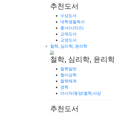
추천도서
수상도서
대학생필독서
총서(시리즈)
교재도서
교양도서
철학, 심리학, 윤리학
철학, 심리학, 윤리
철학일반
형이상학
철학체계
경학
아시아(동양)철학,사상
추천도서