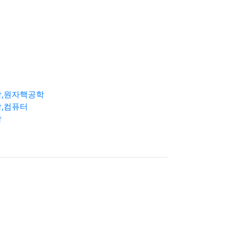
학,원자핵공학
,컴퓨터
학