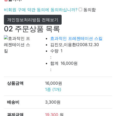
비회원 구매 약관 동의에 동의하십니까?
동의함
개인정보처리방침 전체보기
02
주문상품 목록
효과적인 프레젠테이션 스킬
김진모,이용환
l
2008.12.30
수량
1
:
합계
16,000
원
:
상품금액
16,000
원
1
종 (
1
개)
배송비
3,300
원
결제금액
19,300
원