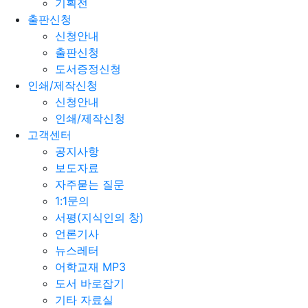
기획전
출판신청
신청안내
출판신청
도서증정신청
인쇄/제작신청
신청안내
인쇄/제작신청
고객센터
공지사항
보도자료
자주묻는 질문
1:1문의
서평(지식인의 창)
언론기사
뉴스레터
어학교재 MP3
도서 바로잡기
기타 자료실