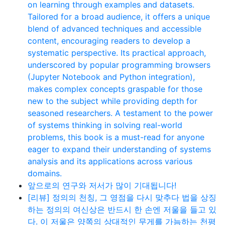
on learning through examples and datasets.
Tailored for a broad audience, it offers a unique
blend of advanced techniques and accessible
content, encouraging readers to develop a
systematic perspective. Its practical approach,
underscored by popular programming browsers
(Jupyter Notebook and Python integration),
makes complex concepts graspable for those
new to the subject while providing depth for
seasoned researchers. A testament to the power
of systems thinking in solving real-world
problems, this book is a must-read for anyone
eager to expand their understanding of systems
analysis and its applications across various
domains.
앞으로의 연구와 저서가 많이 기대됩니다!
[리뷰] 정의의 천칭, 그 영점을 다시 맞추다 법을 상징
하는 정의의 여신상은 반드시 한 손엔 저울을 들고 있
다. 이 저울은 양쪽의 상대적인 무게를 가늠하는 천평