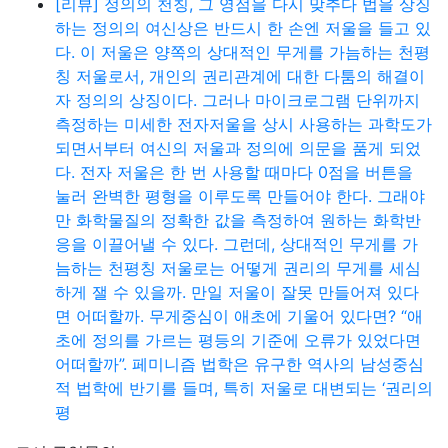
[리뷰] 정의의 천칭, 그 영점을 다시 맞추다 법을 상징
하는 정의의 여신상은 반드시 한 손엔 저울을 들고 있
다. 이 저울은 양쪽의 상대적인 무게를 가늠하는 천평
칭 저울로서, 개인의 권리관계에 대한 다툼의 해결이
자 정의의 상징이다. 그러나 마이크로그램 단위까지
측정하는 미세한 전자저울을 상시 사용하는 과학도가
되면서부터 여신의 저울과 정의에 의문을 품게 되었
다. 전자 저울은 한 번 사용할 때마다 0점을 버튼을
눌러 완벽한 평형을 이루도록 만들어야 한다. 그래야
만 화학물질의 정확한 값을 측정하여 원하는 화학반
응을 이끌어낼 수 있다. 그런데, 상대적인 무게를 가
늠하는 천평칭 저울로는 어떻게 권리의 무게를 세심
하게 잴 수 있을까. 만일 저울이 잘못 만들어져 있다
면 어떠할까. 무게중심이 애초에 기울어 있다면? “애
초에 정의를 가르는 평등의 기준에 오류가 있었다면
어떠할까”. 페미니즘 법학은 유구한 역사의 남성중심
적 법학에 반기를 들며, 특히 저울로 대변되는 ‘권리의
평