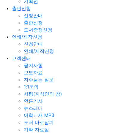
기획전
출판신청
신청안내
출판신청
도서증정신청
인쇄/제작신청
신청안내
인쇄/제작신청
고객센터
공지사항
보도자료
자주묻는 질문
1:1문의
서평(지식인의 창)
언론기사
뉴스레터
어학교재 MP3
도서 바로잡기
기타 자료실