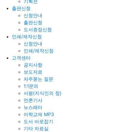
기획전
출판신청
신청안내
출판신청
도서증정신청
인쇄/제작신청
신청안내
인쇄/제작신청
고객센터
공지사항
보도자료
자주묻는 질문
1:1문의
서평(지식인의 창)
언론기사
뉴스레터
어학교재 MP3
도서 바로잡기
기타 자료실