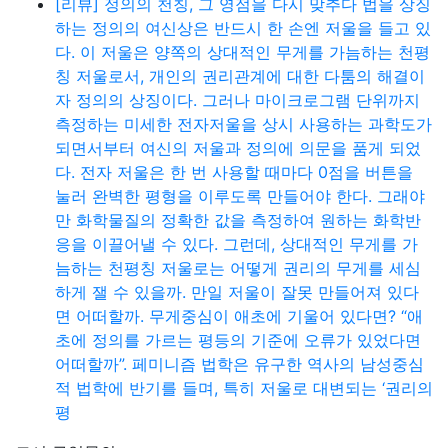
[리뷰] 정의의 천칭, 그 영점을 다시 맞추다 법을 상징
하는 정의의 여신상은 반드시 한 손엔 저울을 들고 있
다. 이 저울은 양쪽의 상대적인 무게를 가늠하는 천평
칭 저울로서, 개인의 권리관계에 대한 다툼의 해결이
자 정의의 상징이다. 그러나 마이크로그램 단위까지
측정하는 미세한 전자저울을 상시 사용하는 과학도가
되면서부터 여신의 저울과 정의에 의문을 품게 되었
다. 전자 저울은 한 번 사용할 때마다 0점을 버튼을
눌러 완벽한 평형을 이루도록 만들어야 한다. 그래야
만 화학물질의 정확한 값을 측정하여 원하는 화학반
응을 이끌어낼 수 있다. 그런데, 상대적인 무게를 가
늠하는 천평칭 저울로는 어떻게 권리의 무게를 세심
하게 잴 수 있을까. 만일 저울이 잘못 만들어져 있다
면 어떠할까. 무게중심이 애초에 기울어 있다면? “애
초에 정의를 가르는 평등의 기준에 오류가 있었다면
어떠할까”. 페미니즘 법학은 유구한 역사의 남성중심
적 법학에 반기를 들며, 특히 저울로 대변되는 ‘권리의
평