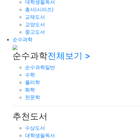
대학생필독서
총서(시리즈)
교재도서
교양도서
중고도서
순수과학
순수과학
전체보기 >
순수과학일반
수학
물리학
화학
천문학
추천도서
수상도서
대학생필독서