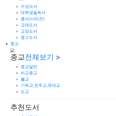
수상도서
대학생필독서
총서(시리즈)
교재도서
교양도서
중고도서
종교
종교
전체보기 >
종교일반
비교종교
불교
기독교,천주교,유대교
도교
추천도서