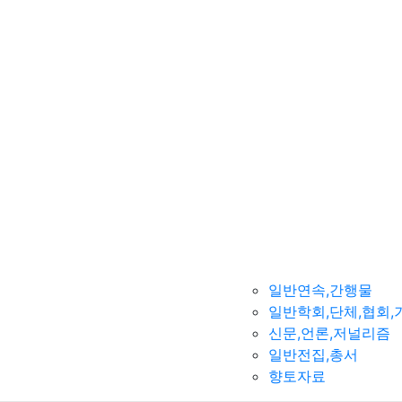
일반연속,간행물
일반학회,단체,협회,
신문,언론,저널리즘
일반전집,총서
향토자료