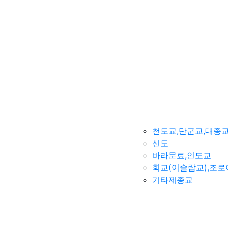
천도교,단군교,대종
신도
바라문료,인도교
회교(이슬람교),조
기타제종교