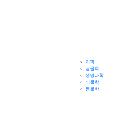
지학
광물학
생명과학
식물학
동물학