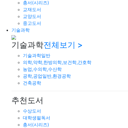
총서(시리즈)
교재도서
교양도서
중고도서
기술과학
기술과학
전체보기 >
기술과학일반
의학,약학,한방의학,보건학,간호학
농업,수의학,수산학
공학,공업일반,환경공학
건축공학
추천도서
수상도서
대학생필독서
총서(시리즈)