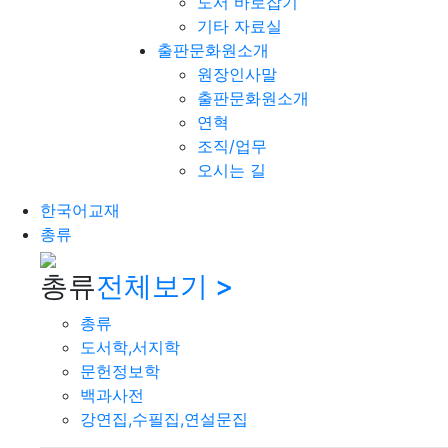
도서 바로잡기
기타 자료실
출판문화원소개
원장인사말
출판문화원소개
연혁
조직/업무
오시는 길
한국어교재
총류
총류
전체보기 >
총류
도서학,서지학
문헌정보학
백과사전
강연집,수필집,연설문집