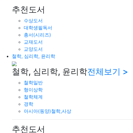
추천도서
수상도서
대학생필독서
총서(시리즈)
교재도서
교양도서
철학, 심리학, 윤리학
철학, 심리학, 윤리학
전체보기 >
철학일반
형이상학
철학체계
경학
아시아(동양)철학,사상
추천도서