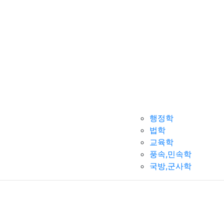
행정학
법학
교육학
풍속,민속학
국방,군사학