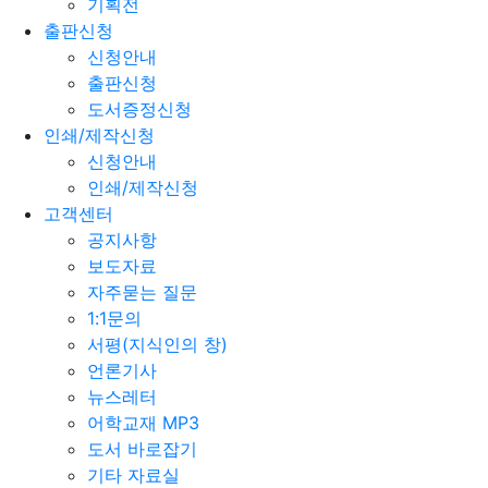
기획전
출판신청
신청안내
출판신청
도서증정신청
인쇄/제작신청
신청안내
인쇄/제작신청
고객센터
공지사항
보도자료
자주묻는 질문
1:1문의
서평(지식인의 창)
언론기사
뉴스레터
어학교재 MP3
도서 바로잡기
기타 자료실