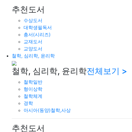
추천도서
수상도서
대학생필독서
총서(시리즈)
교재도서
교양도서
철학, 심리학, 윤리학
철학, 심리학, 윤리학
전체보기 >
철학일반
형이상학
철학체계
경학
아시아(동양)철학,사상
추천도서