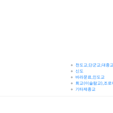
천도교,단군교,대종
신도
바라문료,인도교
회교(이슬람교),조
기타제종교