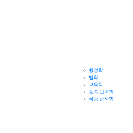
행정학
법학
교육학
풍속,민속학
국방,군사학