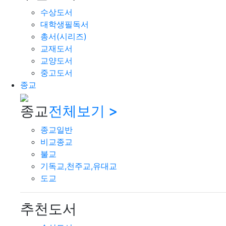
수상도서
대학생필독서
총서(시리즈)
교재도서
교양도서
중고도서
종교
종교
전체보기 >
종교일반
비교종교
불교
기독교,천주교,유대교
도교
추천도서