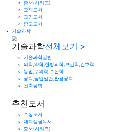
총서(시리즈)
교재도서
교양도서
중고도서
기술과학
기술과학
전체보기 >
기술과학일반
의학,약학,한방의학,보건학,간호학
농업,수의학,수산학
공학,공업일반,환경공학
건축공학
추천도서
수상도서
대학생필독서
총서(시리즈)