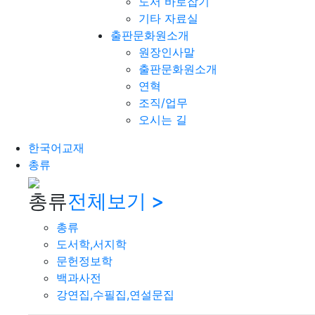
도서 바로잡기
기타 자료실
출판문화원소개
원장인사말
출판문화원소개
연혁
조직/업무
오시는 길
한국어교재
총류
총류
전체보기 >
총류
도서학,서지학
문헌정보학
백과사전
강연집,수필집,연설문집