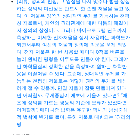
[리뷰] 정의의 천칭, 그 영점을 다시 맞추다 법을 상징
하는 정의의 여신상은 반드시 한 손엔 저울을 들고 있
다. 이 저울은 양쪽의 상대적인 무게를 가늠하는 천평
칭 저울로서, 개인의 권리관계에 대한 다툼의 해결이
자 정의의 상징이다. 그러나 마이크로그램 단위까지
측정하는 미세한 전자저울을 상시 사용하는 과학도가
되면서부터 여신의 저울과 정의에 의문을 품게 되었
다. 전자 저울은 한 번 사용할 때마다 0점을 버튼을
눌러 완벽한 평형을 이루도록 만들어야 한다. 그래야
만 화학물질의 정확한 값을 측정하여 원하는 화학반
응을 이끌어낼 수 있다. 그런데, 상대적인 무게를 가
늠하는 천평칭 저울로는 어떻게 권리의 무게를 세심
하게 잴 수 있을까. 만일 저울이 잘못 만들어져 있다
면 어떠할까. 무게중심이 애초에 기울어 있다면? “애
초에 정의를 가르는 평등의 기준에 오류가 있었다면
어떠할까”. 페미니즘 법학은 유구한 역사의 남성중심
적 법학에 반기를 들며, 특히 저울로 대변되는 ‘권리의
평