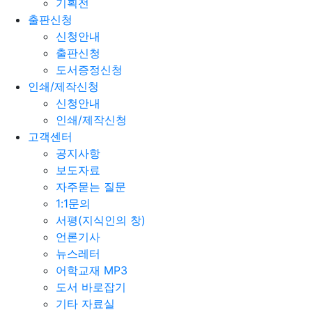
기획전
출판신청
신청안내
출판신청
도서증정신청
인쇄/제작신청
신청안내
인쇄/제작신청
고객센터
공지사항
보도자료
자주묻는 질문
1:1문의
서평(지식인의 창)
언론기사
뉴스레터
어학교재 MP3
도서 바로잡기
기타 자료실