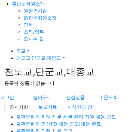
출판문화원소개
원장인사말
출판문화원소개
연혁
조직/업무
오시는 길
종교
천도교,단군교,대종교
천도교,단군교,대종교
등록된 상품이 없습니다
로그인
장바구니
관심상품
주문조회
공지사항
보도자료
지식인의 창
출판문화원 회계 재무 세무 관리 직원 채용 공모
출판문화원 영상PD 채용 공모[채용 완료]
출판문화원 인턴 채용 공모