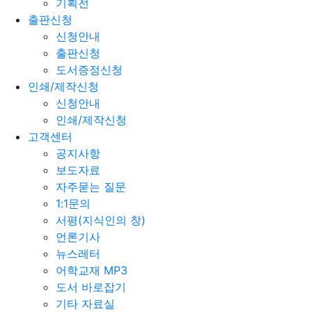
기획전
출판신청
신청안내
출판신청
도서증정신청
인쇄/제작신청
신청안내
인쇄/제작신청
고객센터
공지사항
보도자료
자주묻는 질문
1:1문의
서평(지식인의 창)
언론기사
뉴스레터
어학교재 MP3
도서 바로잡기
기타 자료실