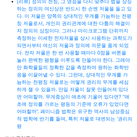
[리뷰] 정의의 천칭, 그 영점을 다시 맞추다 법을 상징
하는 정의의 여신상은 반드시 한 손엔 저울을 들고 있
다. 이 저울은 양쪽의 상대적인 무게를 가늠하는 천평
칭 저울로서, 개인의 권리관계에 대한 다툼의 해결이
자 정의의 상징이다. 그러나 마이크로그램 단위까지
측정하는 미세한 전자저울을 상시 사용하는 과학도가
되면서부터 여신의 저울과 정의에 의문을 품게 되었
다. 전자 저울은 한 번 사용할 때마다 0점을 버튼을
눌러 완벽한 평형을 이루도록 만들어야 한다. 그래야
만 화학물질의 정확한 값을 측정하여 원하는 화학반
응을 이끌어낼 수 있다. 그런데, 상대적인 무게를 가
늠하는 천평칭 저울로는 어떻게 권리의 무게를 세심
하게 잴 수 있을까. 만일 저울이 잘못 만들어져 있다
면 어떠할까. 무게중심이 애초에 기울어 있다면? “애
초에 정의를 가르는 평등의 기준에 오류가 있었다면
어떠할까”. 페미니즘 법학은 유구한 역사의 남성중심
적 법학에 반기를 들며, 특히 저울로 대변되는 ‘권리의
평