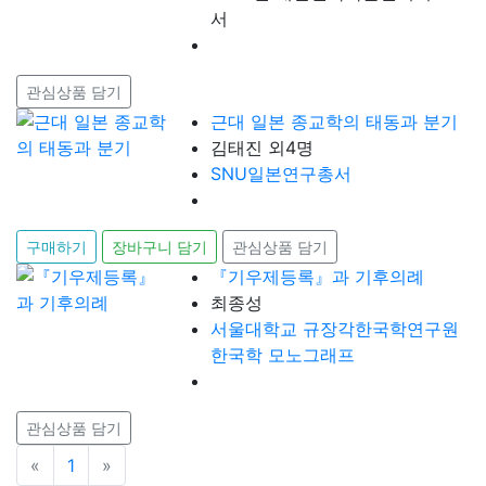
서
관심상품 담기
근대 일본 종교학의 태동과 분기
김태진 외4명
SNU일본연구총서
구매하기
장바구니 담기
관심상품 담기
『기우제등록』과 기후의례
최종성
서울대학교 규장각한국학연구원
한국학 모노그래프
관심상품 담기
«
이전
1
»
다음