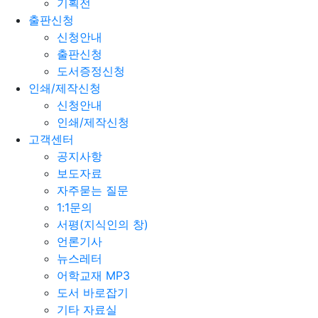
기획전
출판신청
신청안내
출판신청
도서증정신청
인쇄/제작신청
신청안내
인쇄/제작신청
고객센터
공지사항
보도자료
자주묻는 질문
1:1문의
서평(지식인의 창)
언론기사
뉴스레터
어학교재 MP3
도서 바로잡기
기타 자료실