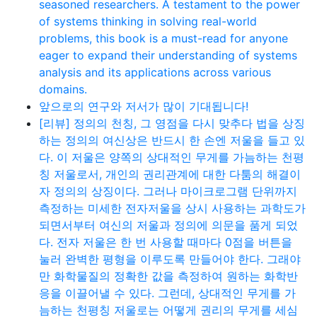
seasoned researchers. A testament to the power
of systems thinking in solving real-world
problems, this book is a must-read for anyone
eager to expand their understanding of systems
analysis and its applications across various
domains.
앞으로의 연구와 저서가 많이 기대됩니다!
[리뷰] 정의의 천칭, 그 영점을 다시 맞추다 법을 상징
하는 정의의 여신상은 반드시 한 손엔 저울을 들고 있
다. 이 저울은 양쪽의 상대적인 무게를 가늠하는 천평
칭 저울로서, 개인의 권리관계에 대한 다툼의 해결이
자 정의의 상징이다. 그러나 마이크로그램 단위까지
측정하는 미세한 전자저울을 상시 사용하는 과학도가
되면서부터 여신의 저울과 정의에 의문을 품게 되었
다. 전자 저울은 한 번 사용할 때마다 0점을 버튼을
눌러 완벽한 평형을 이루도록 만들어야 한다. 그래야
만 화학물질의 정확한 값을 측정하여 원하는 화학반
응을 이끌어낼 수 있다. 그런데, 상대적인 무게를 가
늠하는 천평칭 저울로는 어떻게 권리의 무게를 세심