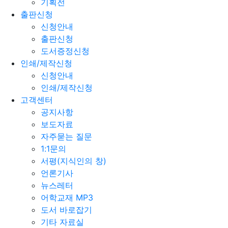
기획전
출판신청
신청안내
출판신청
도서증정신청
인쇄/제작신청
신청안내
인쇄/제작신청
고객센터
공지사항
보도자료
자주묻는 질문
1:1문의
서평(지식인의 창)
언론기사
뉴스레터
어학교재 MP3
도서 바로잡기
기타 자료실