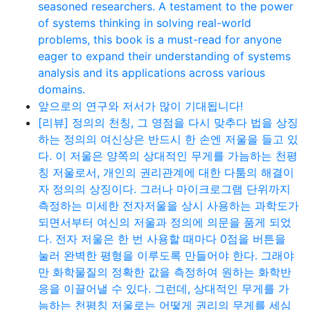
seasoned researchers. A testament to the power
of systems thinking in solving real-world
problems, this book is a must-read for anyone
eager to expand their understanding of systems
analysis and its applications across various
domains.
앞으로의 연구와 저서가 많이 기대됩니다!
[리뷰] 정의의 천칭, 그 영점을 다시 맞추다 법을 상징
하는 정의의 여신상은 반드시 한 손엔 저울을 들고 있
다. 이 저울은 양쪽의 상대적인 무게를 가늠하는 천평
칭 저울로서, 개인의 권리관계에 대한 다툼의 해결이
자 정의의 상징이다. 그러나 마이크로그램 단위까지
측정하는 미세한 전자저울을 상시 사용하는 과학도가
되면서부터 여신의 저울과 정의에 의문을 품게 되었
다. 전자 저울은 한 번 사용할 때마다 0점을 버튼을
눌러 완벽한 평형을 이루도록 만들어야 한다. 그래야
만 화학물질의 정확한 값을 측정하여 원하는 화학반
응을 이끌어낼 수 있다. 그런데, 상대적인 무게를 가
늠하는 천평칭 저울로는 어떻게 권리의 무게를 세심