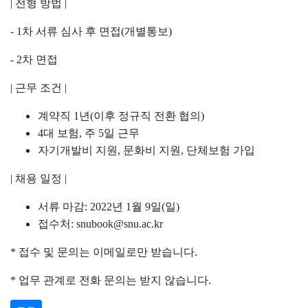
|
전형 방법
|
- 1
차 서류 심사 후 면접
(
개별통보
)
- 2
차 면접
|
근무 조건
|
계약직
1
년
(
이후 정규직 전환 협의
)
4
대 보험
,
주
5
일 근무
자기개발비 지원
,
문화비 지원
,
단체보험 가입
|
채용 일정
|
서류 마감
: 2022
년
1
월
9
일
(
일
)
접수처
: snubook@snu.ac.kr
*
접수 및 문의는 이메일로만 받습니다
.
*
업무 관계로 전화 문의는 받지 않습니다
.