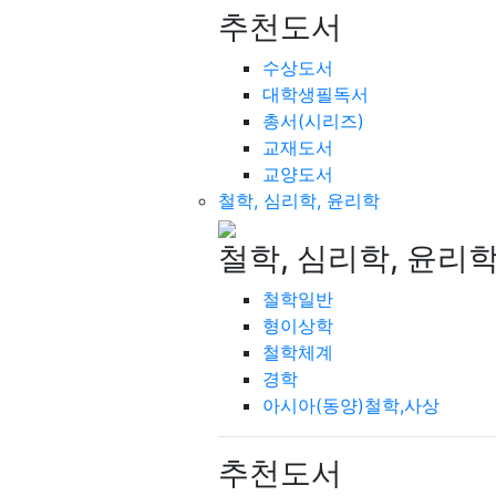
추천도서
수상도서
대학생필독서
총서(시리즈)
교재도서
교양도서
철학, 심리학, 윤리학
철학, 심리학, 윤리
철학일반
형이상학
철학체계
경학
아시아(동양)철학,사상
추천도서