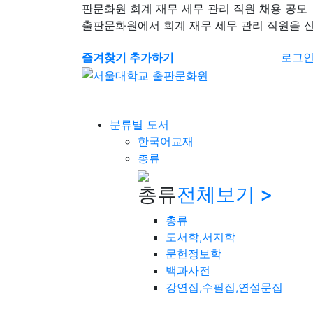
판문화원 회계 재무 세무 관리 직원 채용 공모
출판문화원에서 회계 재무 세무 관리 직원을 
즐겨찾기 추가하기
로그
분류별 도서
한국어교재
총류
총류
전체보기 >
총류
도서학,서지학
문헌정보학
백과사전
강연집,수필집,연설문집