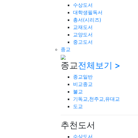
수상도서
대학생필독서
총서(시리즈)
교재도서
교양도서
중고도서
종교
종교
전체보기 >
종교일반
비교종교
불교
기독교,천주교,유대교
도교
추천도서
수상도서