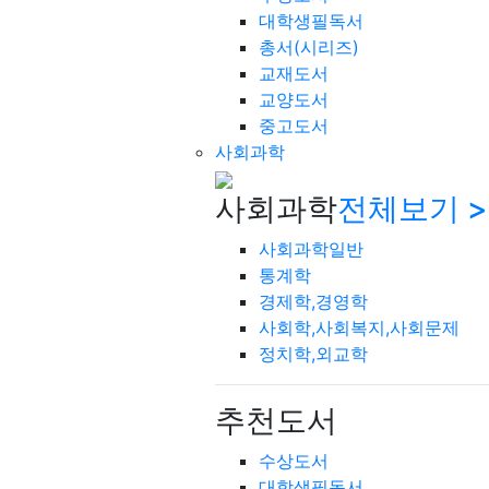
대학생필독서
총서(시리즈)
교재도서
교양도서
중고도서
사회과학
사회과학
전체보기 >
사회과학일반
통계학
경제학,경영학
사회학,사회복지,사회문제
정치학,외교학
추천도서
수상도서
대학생필독서