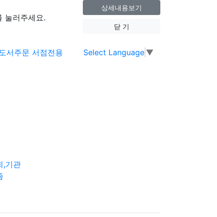
상세내용보기
 눌러주세요.
닫 기
Select Language
▼
회,기관
즘