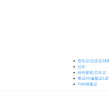
천도교,단군교,대
신도
바라문료,인도교
회교(이슬람교),
기타제종교