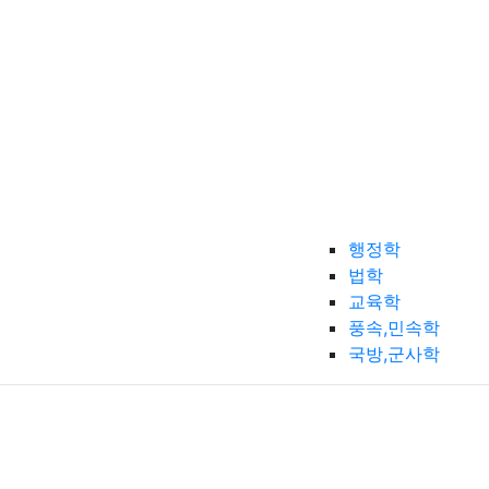
행정학
법학
교육학
풍속,민속학
국방,군사학