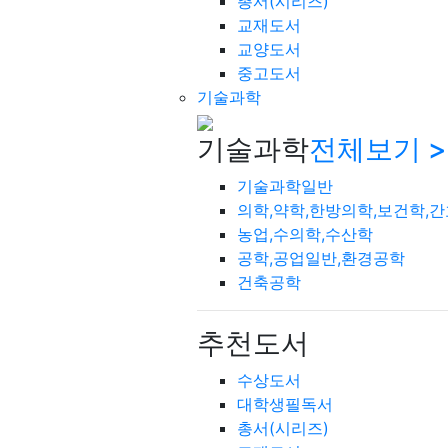
총서(시리즈)
교재도서
교양도서
중고도서
기술과학
기술과학
전체보기 >
기술과학일반
의학,약학,한방의학,보건학,
농업,수의학,수산학
공학,공업일반,환경공학
건축공학
추천도서
수상도서
대학생필독서
총서(시리즈)