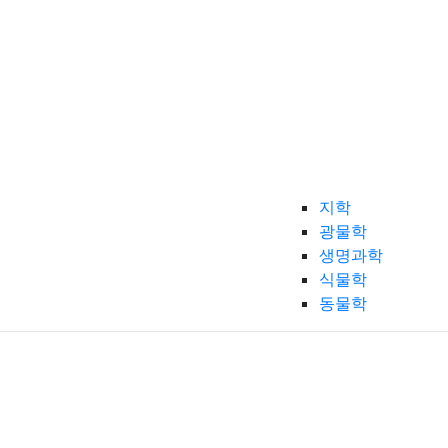
지학
광물학
생명과학
식물학
동물학