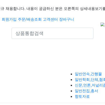
신규 채용합니다. 내용이 궁금하신 분은 오른쪽의 상세내용보기를
인
회원가입
주문/배송조회
고객센터
장바구니
Search icons
일반연속,간행물
일반학회,단체,협
신문,언론,저널리
일반전집,총서
향토자료