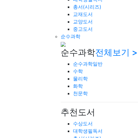
총서(시리즈)
교재도서
교양도서
중고도서
순수과학
순수과학
전체보기 >
순수과학일반
수학
물리학
화학
천문학
추천도서
수상도서
대학생필독서