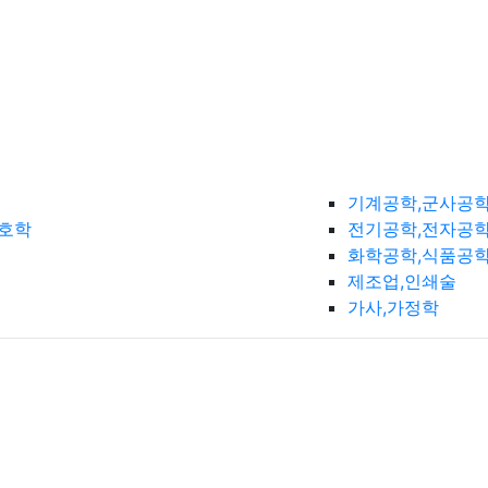
기계공학,군사공
간호학
전기공학,전자공학
화학공학,식품공
제조업,인쇄술
가사,가정학