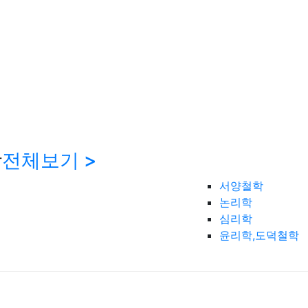
학
전체보기 >
서양철학
논리학
심리학
윤리학,도덕철학