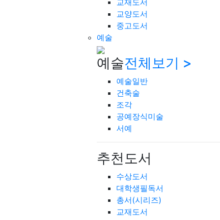
교재도서
교양도서
중고도서
예술
예술
전체보기 >
예술일반
건축술
조각
공예장식미술
서예
추천도서
수상도서
대학생필독서
총서(시리즈)
교재도서