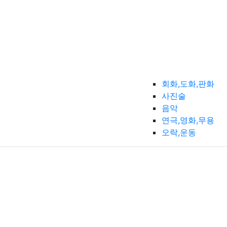
회화,도화,판화
사진술
음악
연극,영화,무용
오락,운동