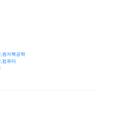
학,원자핵공학
,컴퓨터
학