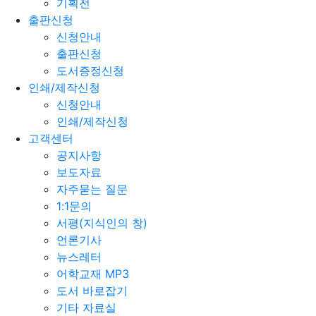
기획전
출판신청
신청안내
출판신청
도서증정신청
인쇄/제작신청
신청안내
인쇄/제작신청
고객센터
공지사항
보도자료
자주묻는 질문
1:1문의
서평(지식인의 창)
언론기사
뉴스레터
어학교재 MP3
도서 바로잡기
기타 자료실