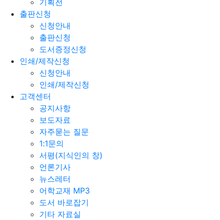
기획전
출판신청
신청안내
출판신청
도서증정신청
인쇄/제작신청
신청안내
인쇄/제작신청
고객센터
공지사항
보도자료
자주묻는 질문
1:1문의
서평(지식인의 창)
언론기사
뉴스레터
어학교재 MP3
도서 바로잡기
기타 자료실