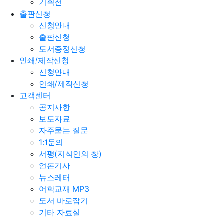
기획전
출판신청
신청안내
출판신청
도서증정신청
인쇄/제작신청
신청안내
인쇄/제작신청
고객센터
공지사항
보도자료
자주묻는 질문
1:1문의
서평(지식인의 창)
언론기사
뉴스레터
어학교재 MP3
도서 바로잡기
기타 자료실