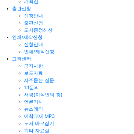
기획전
출판신청
신청안내
출판신청
도서증정신청
인쇄/제작신청
신청안내
인쇄/제작신청
고객센터
공지사항
보도자료
자주묻는 질문
1:1문의
서평(지식인의 창)
언론기사
뉴스레터
어학교재 MP3
도서 바로잡기
기타 자료실