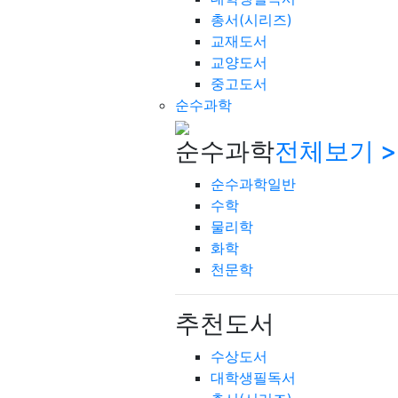
총서(시리즈)
교재도서
교양도서
중고도서
순수과학
순수과학
전체보기 >
순수과학일반
수학
물리학
화학
천문학
추천도서
수상도서
대학생필독서