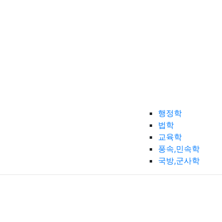
행정학
법학
교육학
풍속,민속학
국방,군사학