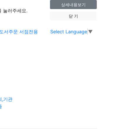
상세내용보기
 눌러주세요.
닫 기
Select Language
▼
회,기관
즘