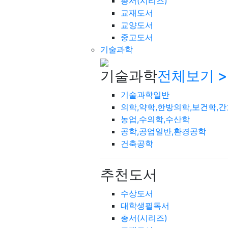
총서(시리즈)
교재도서
교양도서
중고도서
기술과학
기술과학
전체보기 >
기술과학일반
의학,약학,한방의학,보건학,
농업,수의학,수산학
공학,공업일반,환경공학
건축공학
추천도서
수상도서
대학생필독서
총서(시리즈)