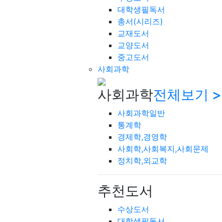
대학생필독서
총서(시리즈)
교재도서
교양도서
중고도서
사회과학
사회과학
전체보기 >
사회과학일반
통계학
경제학,경영학
사회학,사회복지,사회문제
정치학,외교학
추천도서
수상도서
대학생필독서