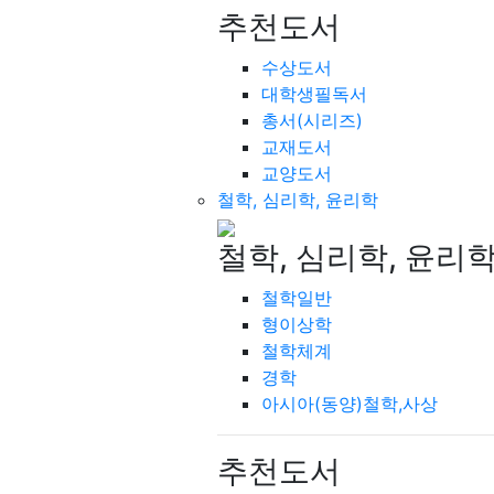
추천도서
수상도서
대학생필독서
총서(시리즈)
교재도서
교양도서
철학, 심리학, 윤리학
철학, 심리학, 윤리
철학일반
형이상학
철학체계
경학
아시아(동양)철학,사상
추천도서