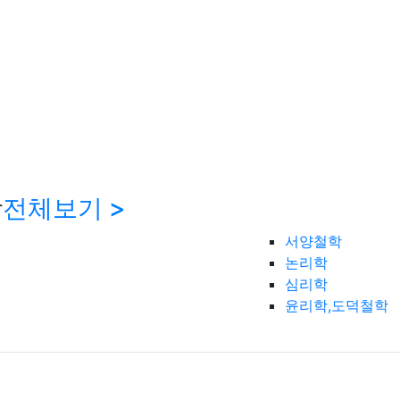
학
전체보기 >
서양철학
논리학
심리학
윤리학,도덕철학