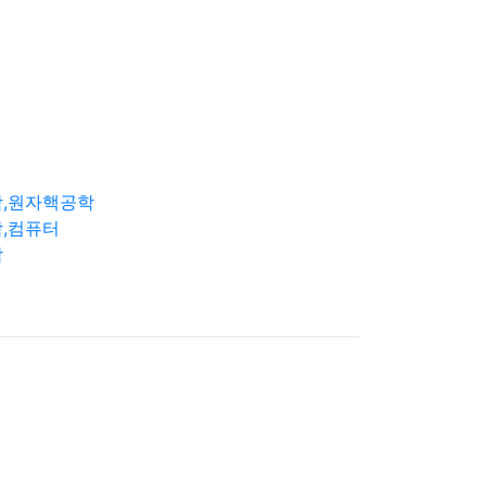
학,원자핵공학
,컴퓨터
학