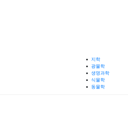
지학
광물학
생명과학
식물학
동물학