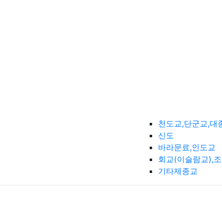
천도교,단군교,대
신도
바라문료,인도교
회교(이슬람교),
기타제종교