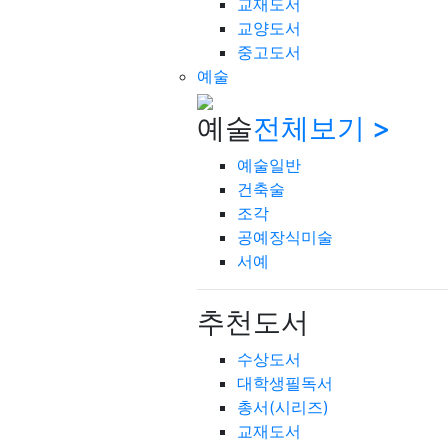
교재도서
교양도서
중고도서
예술
예술
전체보기 >
예술일반
건축술
조각
공예장식미술
서예
추천도서
수상도서
대학생필독서
총서(시리즈)
교재도서