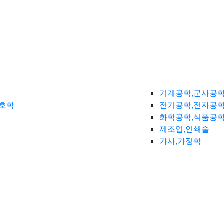
기계공학,군사공
간호학
전기공학,전자공학
화학공학,식품공
제조업,인쇄술
가사,가정학