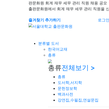
판문화원 회계 재무 세무 관리 직원 채용 공모
출판문화원에서 회계 재무 세무 관리 직원을 
즐겨찾기 추가하기
로그
분류별 도서
한국어교재
총류
총류
전체보기 >
총류
도서학,서지학
문헌정보학
백과사전
강연집,수필집,연설문집