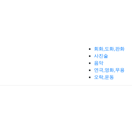
회화,도화,판화
사진술
음악
연극,영화,무용
오락,운동