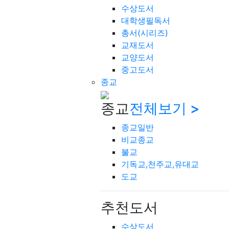
수상도서
대학생필독서
총서(시리즈)
교재도서
교양도서
중고도서
종교
종교
전체보기 >
종교일반
비교종교
불교
기독교,천주교,유대교
도교
추천도서
수상도서