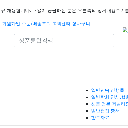
신규 채용합니다. 내용이 궁금하신 분은 오른쪽의 상세내용보기를
인
회원가입
주문/배송조회
고객센터
장바구니
Search icons
일반연속,간행물
일반학회,단체,협
신문,언론,저널리
일반전집,총서
향토자료