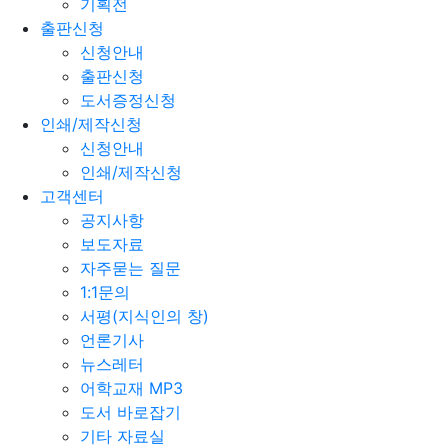
기획전
출판신청
신청안내
출판신청
도서증정신청
인쇄/제작신청
신청안내
인쇄/제작신청
고객센터
공지사항
보도자료
자주묻는 질문
1:1문의
서평(지식인의 창)
언론기사
뉴스레터
어학교재 MP3
도서 바로잡기
기타 자료실