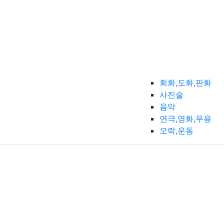
회화,도화,판화
사진술
음악
연극,영화,무용
오락,운동