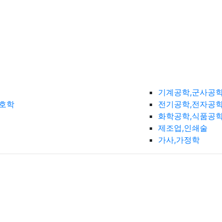
기계공학,군사공
간호학
전기공학,전자공학
화학공학,식품공
제조업,인쇄술
가사,가정학