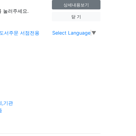
상세내용보기
 눌러주세요.
닫 기
Select Language
▼
회,기관
즘