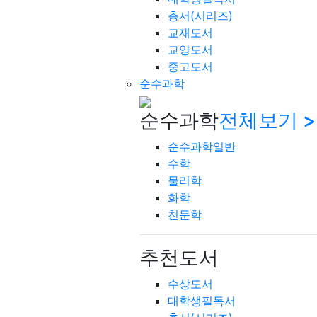
총서(시리즈)
교재도서
교양도서
중고도서
순수과학
순수과학
전체보기 >
순수과학일반
수학
물리학
화학
천문학
추천도서
수상도서
대학생필독서