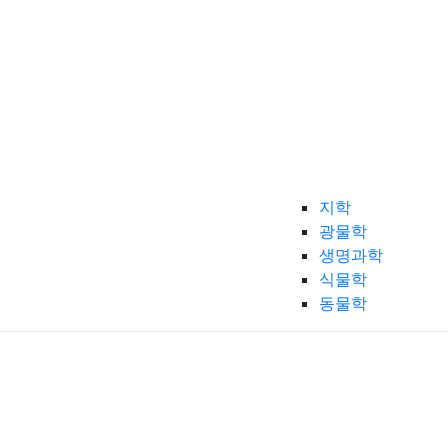
지학
광물학
생명과학
식물학
동물학