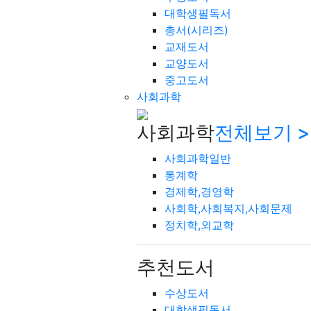
대학생필독서
총서(시리즈)
교재도서
교양도서
중고도서
사회과학
사회과학
전체보기 >
사회과학일반
통계학
경제학,경영학
사회학,사회복지,사회문제
정치학,외교학
추천도서
수상도서
대학생필독서