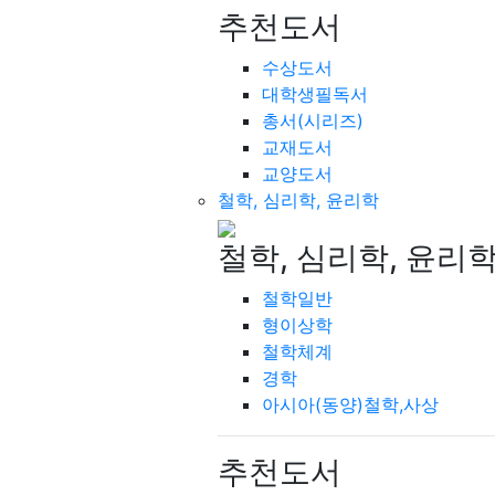
추천도서
수상도서
대학생필독서
총서(시리즈)
교재도서
교양도서
철학, 심리학, 윤리학
철학, 심리학, 윤리
철학일반
형이상학
철학체계
경학
아시아(동양)철학,사상
추천도서