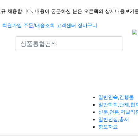
신규 채용합니다. 내용이 궁금하신 분은 오른쪽의 상세내용보기를
인
회원가입
주문/배송조회
고객센터
장바구니
Search icons
일반연속,간행물
일반학회,단체,협
신문,언론,저널리
일반전집,총서
향토자료