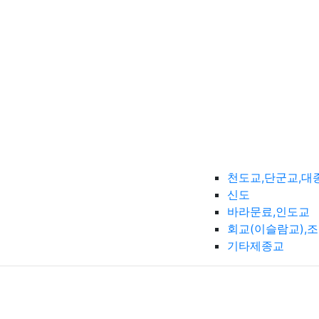
천도교,단군교,대
신도
바라문료,인도교
회교(이슬람교),
기타제종교