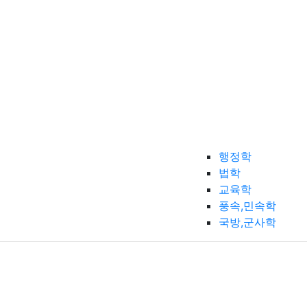
행정학
법학
교육학
풍속,민속학
국방,군사학