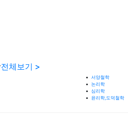
학
전체보기 >
서양철학
논리학
심리학
윤리학,도덕철학