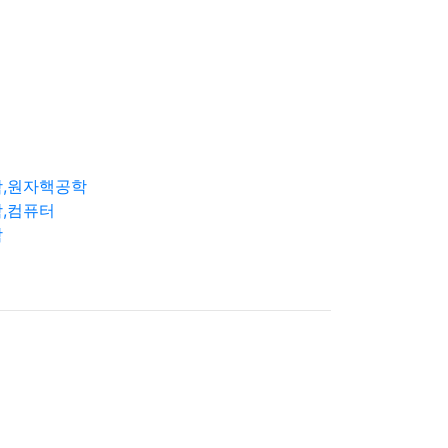
학,원자핵공학
,컴퓨터
학