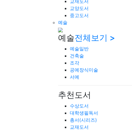
교재도서
교양도서
중고도서
예술
예술
전체보기 >
예술일반
건축술
조각
공예장식미술
서예
추천도서
수상도서
대학생필독서
총서(시리즈)
교재도서