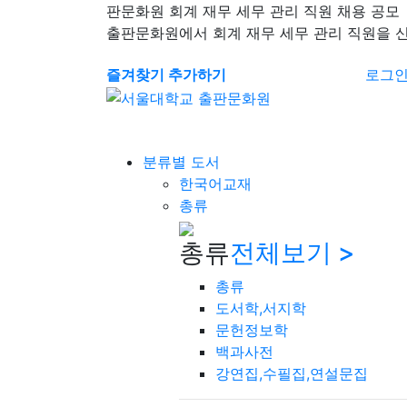
판문화원 회계 재무 세무 관리 직원 채용 공모
출판문화원에서 회계 재무 세무 관리 직원을 
즐겨찾기 추가하기
로그
분류별 도서
한국어교재
총류
총류
전체보기 >
총류
도서학,서지학
문헌정보학
백과사전
강연집,수필집,연설문집