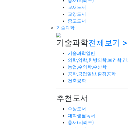
총서(시리즈)
교재도서
교양도서
중고도서
기술과학
기술과학
전체보기 >
기술과학일반
의학,약학,한방의학,보건학,
농업,수의학,수산학
공학,공업일반,환경공학
건축공학
추천도서
수상도서
대학생필독서
총서(시리즈)