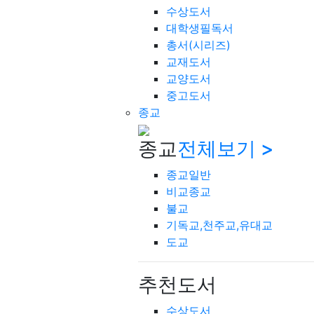
수상도서
대학생필독서
총서(시리즈)
교재도서
교양도서
중고도서
종교
종교
전체보기 >
종교일반
비교종교
불교
기독교,천주교,유대교
도교
추천도서
수상도서