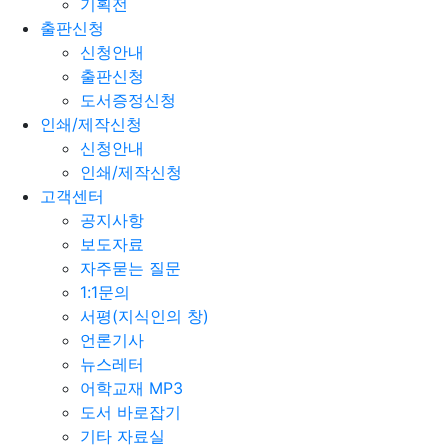
기획전
출판신청
신청안내
출판신청
도서증정신청
인쇄/제작신청
신청안내
인쇄/제작신청
고객센터
공지사항
보도자료
자주묻는 질문
1:1문의
서평(지식인의 창)
언론기사
뉴스레터
어학교재 MP3
도서 바로잡기
기타 자료실