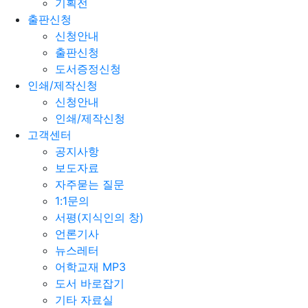
기획전
출판신청
신청안내
출판신청
도서증정신청
인쇄/제작신청
신청안내
인쇄/제작신청
고객센터
공지사항
보도자료
자주묻는 질문
1:1문의
서평(지식인의 창)
언론기사
뉴스레터
어학교재 MP3
도서 바로잡기
기타 자료실