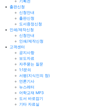
기획전
출판신청
신청안내
출판신청
도서증정신청
인쇄/제작신청
신청안내
인쇄/제작신청
고객센터
공지사항
보도자료
자주묻는 질문
1:1문의
서평(지식인의 창)
언론기사
뉴스레터
어학교재 MP3
도서 바로잡기
기타 자료실