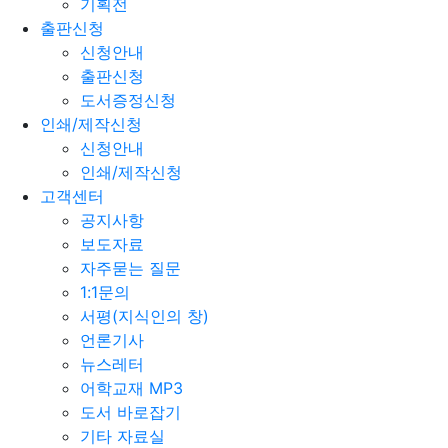
기획전
출판신청
신청안내
출판신청
도서증정신청
인쇄/제작신청
신청안내
인쇄/제작신청
고객센터
공지사항
보도자료
자주묻는 질문
1:1문의
서평(지식인의 창)
언론기사
뉴스레터
어학교재 MP3
도서 바로잡기
기타 자료실