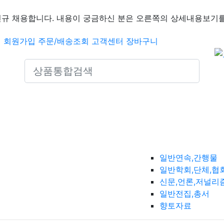
신규 채용합니다. 내용이 궁금하신 분은 오른쪽의 상세내용보기를
인
회원가입
주문/배송조회
고객센터
장바구니
Search icons
일반연속,간행물
일반학회,단체,협
신문,언론,저널리
일반전집,총서
향토자료