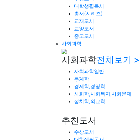
대학생필독서
총서(시리즈)
교재도서
교양도서
중고도서
사회과학
사회과학
전체보기 >
사회과학일반
통계학
경제학,경영학
사회학,사회복지,사회문제
정치학,외교학
추천도서
수상도서
대학생필독서