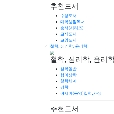
추천도서
수상도서
대학생필독서
총서(시리즈)
교재도서
교양도서
철학, 심리학, 윤리학
철학, 심리학, 윤리
철학일반
형이상학
철학체계
경학
아시아(동양)철학,사상
추천도서