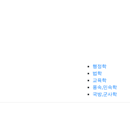
행정학
법학
교육학
풍속,민속학
국방,군사학