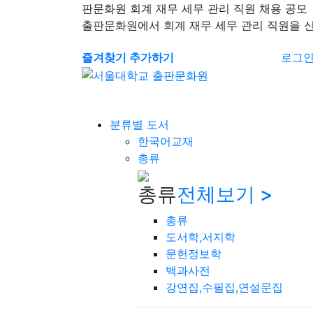
판문화원 회계 재무 세무 관리 직원 채용 공모
출판문화원에서 회계 재무 세무 관리 직원을 
즐겨찾기 추가하기
로그
분류별 도서
한국어교재
총류
총류
전체보기 >
총류
도서학,서지학
문헌정보학
백과사전
강연집,수필집,연설문집