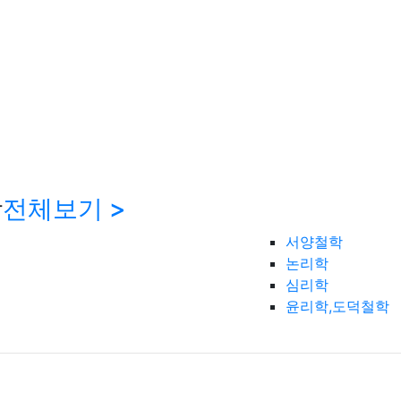
학
전체보기 >
서양철학
논리학
심리학
윤리학,도덕철학