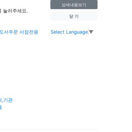
상세내용보기
 눌러주세요.
닫 기
Select Language
▼
회,기관
즘