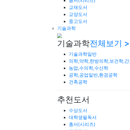
총서(시리즈)
교재도서
교양도서
중고도서
기술과학
기술과학
전체보기 >
기술과학일반
의학,약학,한방의학,보건학,
농업,수의학,수산학
공학,공업일반,환경공학
건축공학
추천도서
수상도서
대학생필독서
총서(시리즈)