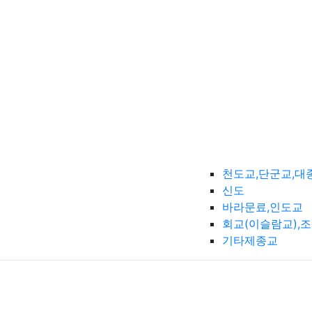
천도교,단군교,대
신도
바라문료,인도교
회교(이슬람교),
기타제종교