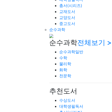
총서(시리즈)
교재도서
교양도서
중고도서
순수과학
순수과학
전체보기 >
순수과학일반
수학
물리학
화학
천문학
추천도서
수상도서
대학생필독서