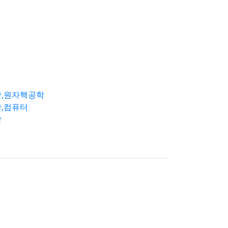
학,원자핵공학
,컴퓨터
학