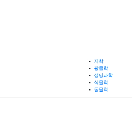
지학
광물학
생명과학
식물학
동물학