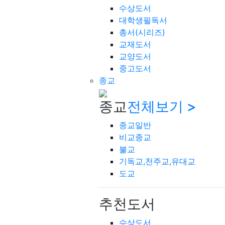
수상도서
대학생필독서
총서(시리즈)
교재도서
교양도서
중고도서
종교
종교
전체보기 >
종교일반
비교종교
불교
기독교,천주교,유대교
도교
추천도서
수상도서