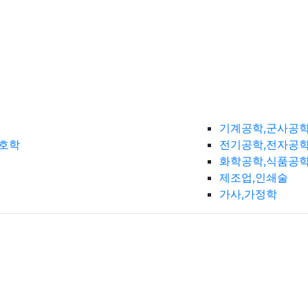
기계공학,군사공
간호학
전기공학,전자공학
화학공학,식품공
제조업,인쇄술
가사,가정학