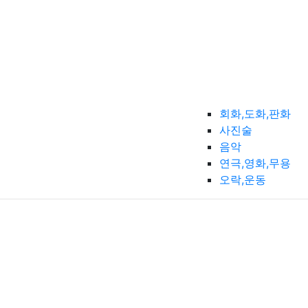
회화,도화,판화
사진술
음악
연극,영화,무용
오락,운동