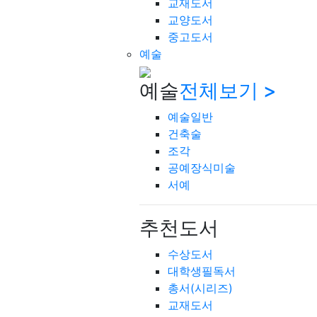
교재도서
교양도서
중고도서
예술
예술
전체보기 >
예술일반
건축술
조각
공예장식미술
서예
추천도서
수상도서
대학생필독서
총서(시리즈)
교재도서