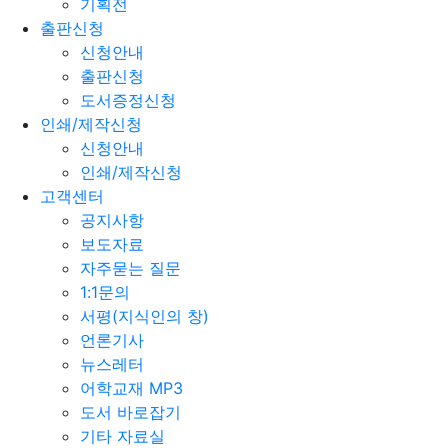
기획전
출판신청
신청안내
출판신청
도서증정신청
인쇄/제작신청
신청안내
인쇄/제작신청
고객센터
공지사항
보도자료
자주묻는 질문
1:1문의
서평(지식인의 창)
언론기사
뉴스레터
어학교재 MP3
도서 바로잡기
기타 자료실