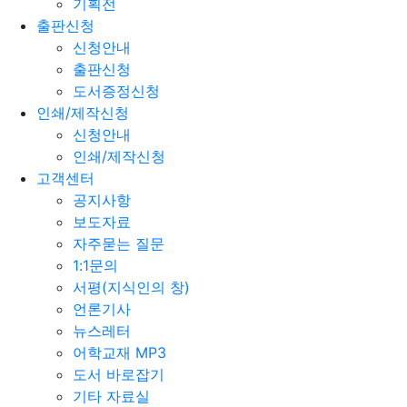
기획전
출판신청
신청안내
출판신청
도서증정신청
인쇄/제작신청
신청안내
인쇄/제작신청
고객센터
공지사항
보도자료
자주묻는 질문
1:1문의
서평(지식인의 창)
언론기사
뉴스레터
어학교재 MP3
도서 바로잡기
기타 자료실